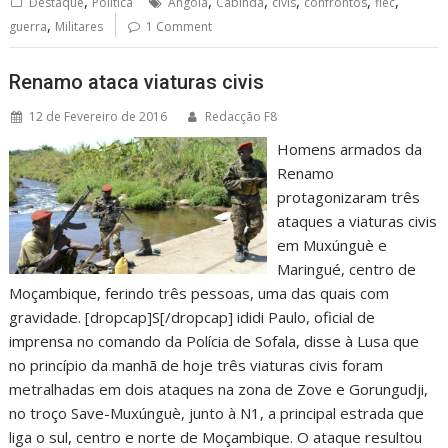
,
,
,
,
,
,
Destaque
Política
Angola
Cabinda
civis
confrontos
flec
,
guerra
Militares
1 Comment
Renamo ataca viaturas civis
12 de Fevereiro de 2016
Redacção F8
Homens armados da
Renamo
protagonizaram três
ataques a viaturas civis
em Muxúnguè e
Maringué, centro de
Moçambique, ferindo três pessoas, uma das quais com
gravidade. [dropcap]S[/dropcap] ididi Paulo, oficial de
imprensa no comando da Polícia de Sofala, disse à Lusa que
no princípio da manhã de hoje três viaturas civis foram
metralhadas em dois ataques na zona de Zove e Gorungudji,
no troço Save-Muxúnguè, junto à N1, a principal estrada que
liga o sul, centro e norte de Moçambique. O ataque resultou