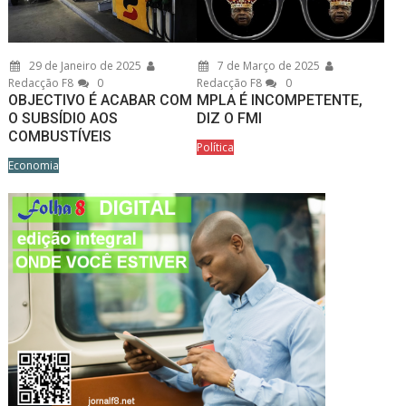
29 de Janeiro de 2025
7 de Março de 2025
Redacção F8
0
Redacção F8
0
OBJECTIVO É ACABAR COM
MPLA É INCOMPETENTE,
O SUBSÍDIO AOS
DIZ O FMI
COMBUSTÍVEIS
Política
Economia