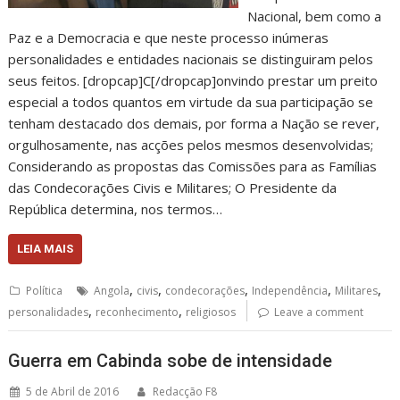
Nacional, bem como a
Paz e a Democracia e que neste processo inúmeras
personalidades e entidades nacionais se distinguiram pelos
seus feitos. [dropcap]C[/dropcap]onvindo prestar um preito
especial a todos quantos em virtude da sua participação se
tenham destacado dos demais, por forma a Nação se rever,
orgulhosamente, nas acções pelos mesmos desenvolvidas;
Considerando as propostas das Comissões para as Famílias
das Condecorações Civis e Militares; O Presidente da
República determina, nos termos…
LEIA MAIS
,
,
,
,
,
Política
Angola
civis
condecorações
Independência
Militares
,
,
personalidades
reconhecimento
religiosos
Leave a comment
Guerra em Cabinda sobe de intensidade
5 de Abril de 2016
Redacção F8