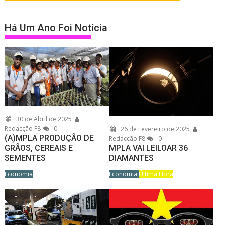
Há Um Ano Foi Notícia
30 de Abril de 2025
Redacção F8
0
26 de Fevereiro de 2025
(A)MPLA PRODUÇÃO DE
Redacção F8
0
MPLA VAI LEILOAR 36
GRÃOS, CEREAIS E
DIAMANTES
SEMENTES
Economia
Última Hora
Economia