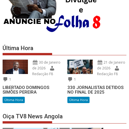
Última Hora
30 de Janeiro
21 de Janeiro
de 2026
de 2026
Redacção F8
Redacção F8
1
1
LIBERTADO DOMINGOS
330 JORNALISTAS DETIDOS
SIMÕES PEREIRA
NO FINAL DE 2025
Última Hora
Última Hora
Oiça TV8 News Angola