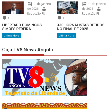
30 de Janeiro
21 de Janeiro
de 2026
de 2026
Redacção F8
Redacção F8
1
1
LIBERTADO DOMINGOS
330 JORNALISTAS DETIDOS
SIMÕES PEREIRA
NO FINAL DE 2025
Última Hora
Última Hora
Oiça TV8 News Angola