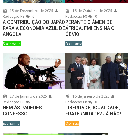
15 de Dezembro de 2025
16 de Outubro de 2025
Redacção F8
0
Redacção F8
0
A CONTRIBUIÇÃO DO JAPÃO
PERANTE O ÁMEN DE
PARA A ECONOMIA AZUL DE
ÁFRICA, FMI ENSINA O
ANGOLA
ÓBVIO
Sociedade
Economia
27 de Janeiro de 2025
16 de Janeiro de 2025
Redacção F8
0
Redacção F8
0
NEM ÀS PAREDES
LIBERDADE, IGUALDADE,
CONFESSO!
FRATERNIDADE? JÁ NÃO!…
Economia
Opinião