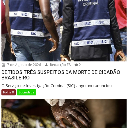
7 de Agosto de 2026
Redacção F8
2
DETIDOS TRÊS SUSPEITOS DA MORTE DE CIDADÃO
BRASILEIRO
O Serviço de Investigação Criminal (SIC) angolano anunciou...
Folha 8
Sociedade