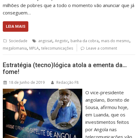
milhões de pobres que a todo o momento vão anunciar que já
conseguem…
LEIA MAIS
,
,
,
,
Sociedade
angosat
Angotic
banha da cobra
mais do mesmo
,
,
megalomania
MPLA
telecomunicações
Leave a comment
Estratégia (tecno)lógica atola a ementa da…
fome!
18 de Junho de 2019
Redacção F8
O vice-presidente
angolano, Bornito de
Sousa, afirmou hoje,
em Luanda, que os
investimentos feitos
por Angola nas
telecomunicações vão