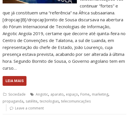
continuar “fortes” e
que já constituem uma “referência” na África subsaariana.
[dropcap]B[/dropcap]ornito de Sousa discursava na abertura
do Fórum Internacional de Tecnologias de Informação,
Angotic Angola 2019, certame que decorre até quinta-feira no
Centro de Convenções de Talatona, a sul de Luanda, em
representação do chefe de Estado, João Lourenço, cuja
presença estava prevista, acabando por ser alterada à última
hora. Segundo Bornito de Sousa, o Governo angolano tem em
curso…
LEIA MAIS
,
,
,
,
,
Sociedade
Angotic
aparato
espaço
Fome
marketing
,
,
,
propaganda
satélite
tecnologias
telecomunicações
Leave a comment