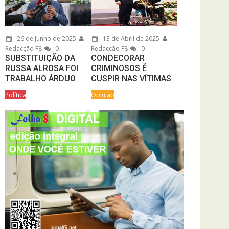
26 de Junho de 2025
13 de Abril de 2025
Redacção F8
0
Redacção F8
0
SUBSTITUIÇÃO DA
CONDECORAR
RUSSA ALROSA FOI
CRIMINOSOS É
TRABALHO ÁRDUO
CUSPIR NAS VÍTIMAS
Política
Opinião