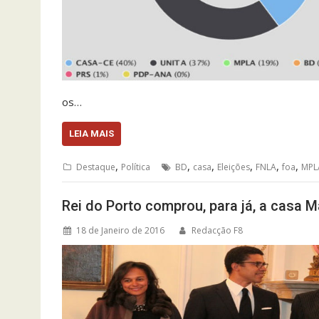
os…
LEIA MAIS
,
,
,
,
,
,
Destaque
Política
BD
casa
Eleições
FNLA
foa
MPL
Rei do Porto comprou, para já, a casa M
18 de Janeiro de 2016
Redacção F8