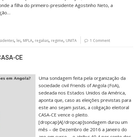
onde a filha do primeiro-presidente Agostinho Neto, a
ação…
,
,
,
,
,
sidentes
lei
MPLA
regalias
regime
UNITA
1 Comment
 CASA-CE
Uma sondagem feita pela organização da
sociedade civil Friends of Angola (FoA),
sedeada nos Estados Unidos da América,
aponta que, caso as eleições previstas para
este ano sejam justas, a coligação eleitoral
CASA-CE vence o pleito.
[dropcap]A[/dropcap]sondagem durou um
mês – de Dezembro de 2016 a Janeiro do
ano em curso -, e atribui 40,4 por cento dos