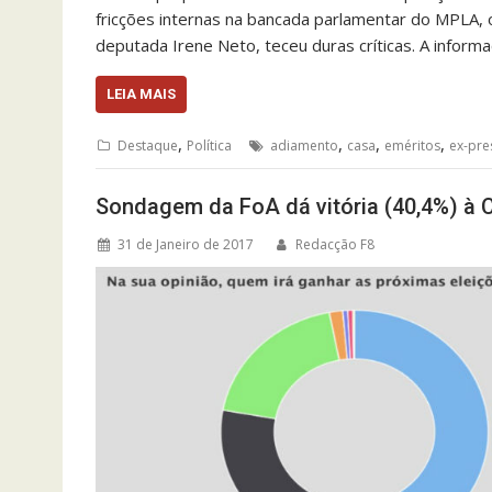
fricções internas na bancada parlamentar do MPLA, 
deputada Irene Neto, teceu duras críticas. A inform
LEIA MAIS
,
,
,
,
Destaque
Política
adiamento
casa
eméritos
ex-pre
Sondagem da FoA dá vitória (40,4%) à
31 de Janeiro de 2017
Redacção F8