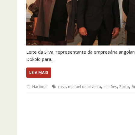
Leite da Silva, representante da empresária angolan
Dokolo para…
LEIA MAIS
,
,
,
,
Nacional
casa
manoel de olivieira
milhões
Porto
S