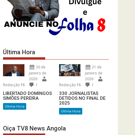
Última Hora
30 de
21 de
Janeiro de
Janeiro de
2026
2026
Redacção F8
1
Redacção F8
1
LIBERTADO DOMINGOS
330 JORNALISTAS
SIMÕES PEREIRA
DETIDOS NO FINAL DE
2025
Última Hora
Última Hora
Oiça TV8 News Angola