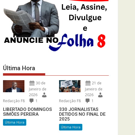
Última Hora
30 de
21 de
Janeiro de
Janeiro de
2026
2026
Redacção F8
1
Redacção F8
1
LIBERTADO DOMINGOS
330 JORNALISTAS
SIMÕES PEREIRA
DETIDOS NO FINAL DE
2025
Última Hora
Última Hora