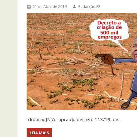
21 de Abril de 2019
Redacção F8
[dropcap]N[/dropcap]o decreto 113/19, de…
LEIA MAIS