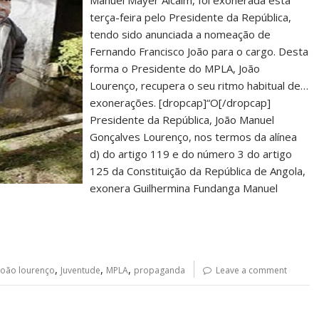
Manuel Mayer Alcaim, foi exonerada esta
terça-feira pelo Presidente da República,
tendo sido anunciada a nomeação de
Fernando Francisco João para o cargo. Desta
forma o Presidente do MPLA, João
Lourenço, recupera o seu ritmo habitual de…
exonerações. [dropcap]“O[/dropcap]
Presidente da República, João Manuel
Gonçalves Lourenço, nos termos da alínea
d) do artigo 119 e do número 3 do artigo
125 da Constituição da República de Angola,
exonera Guilhermina Fundanga Manuel
,
,
,
joão lourenço
Juventude
MPLA
propaganda
Leave a comment