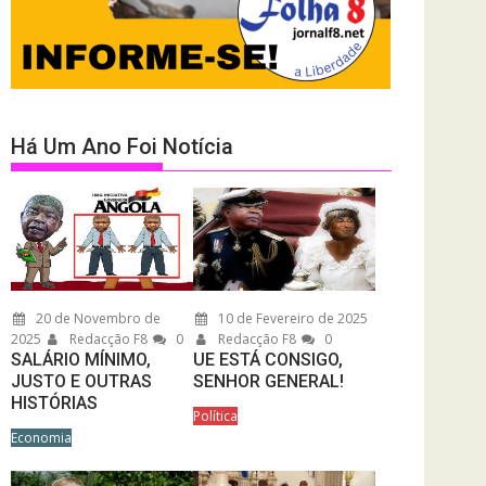
Há Um Ano Foi Notícia
20 de Novembro de
10 de Fevereiro de 2025
2025
Redacção F8
0
Redacção F8
0
SALÁRIO MÍNIMO,
UE ESTÁ CONSIGO,
JUSTO E OUTRAS
SENHOR GENERAL!
HISTÓRIAS
Política
Economia