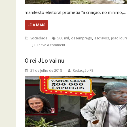
manifesto eleitoral prometia “a criação, no mínimo,…
LEIA MAIS
,
,
,
Sociedade
500 mil
desemprego
escravos
joão lour
Leave a comment
O rei JLo vai nu
21 de Julho de 2018
Redacção F8