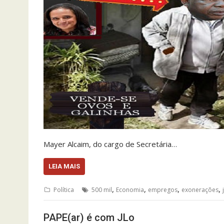
Mayer Alcaim, do cargo de Secretária…
LEIA MAIS
,
,
,
,
Política
500 mil
Economia
empregos
exonerações
PAPE(ar) é com JLo