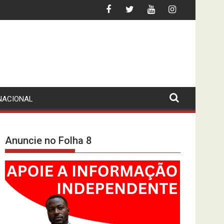
TA DO CFB
MPLA SÓ CONHECE A "RAZÃO" DA FORÇA
NACIONAL
Anuncie no Folha 8