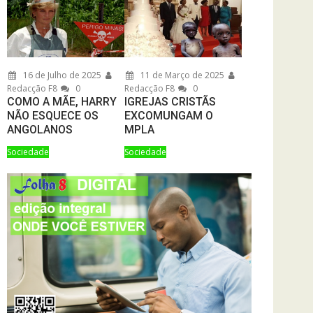
16 de Julho de 2025
11 de Março de 2025
Redacção F8
0
Redacção F8
0
COMO A MÃE, HARRY
IGREJAS CRISTÃS
NÃO ESQUECE OS
EXCOMUNGAM O
ANGOLANOS
MPLA
Sociedade
Sociedade