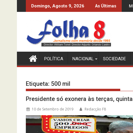
Skip
S SÃO GENTE?
MPLA PROCURA MAIS PETR
Domingo, Agosto 9, 2026
As Últimas
to
content
POLÍTICA
NACIONAL
SOCIEDADE
Etiqueta:
500 mil
Presidente só exonera às terças, quint
10 de Setembro de 2019
Redacção F8