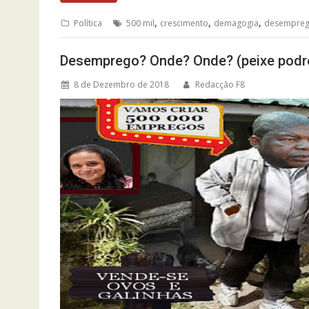
,
,
,
Política
500 mil
crescimento
demagogia
desempre
Desemprego? Onde? Onde? (peixe podre
8 de Dezembro de 2018
Redacção F8