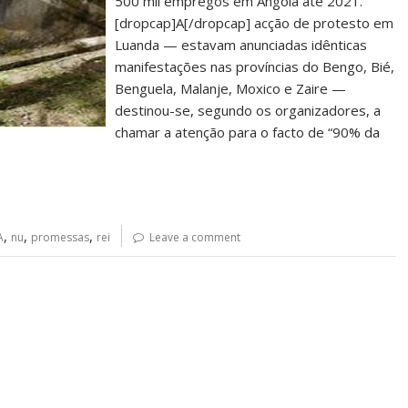
500 mil empregos em Angola até 2021.
[dropcap]A[/dropcap] acção de protesto em
Luanda — estavam anunciadas idênticas
manifestações nas províncias do Bengo, Bié,
Benguela, Malanje, Moxico e Zaire —
destinou-se, segundo os organizadores, a
chamar a atenção para o facto de “90% da
,
,
,
A
nu
promessas
rei
Leave a comment