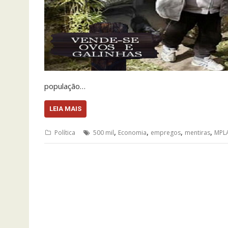
população…
LEIA MAIS
,
,
,
,
Política
500 mil
Economia
empregos
mentiras
MPL