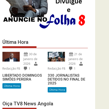
Última Hora
30 de
21 de
Janeiro de
Janeiro de
2026
2026
Redacção F8
1
Redacção F8
1
LIBERTADO DOMINGOS
330 JORNALISTAS
SIMÕES PEREIRA
DETIDOS NO FINAL DE
2025
Última Hora
Última Hora
Oiça TV8 News Angola