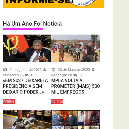
Há Um Ano Foi Notícia
24 de Julho de 2025
28 de Maio de 2025
Redacção F8
0
Redacção F8
0
«EM 2027 DEIXAREI A
MPLA VOLTA A
PRESIDÊNCIA SEM
PROMETER (MAIS) 500
DEIXAR O PODER…»
MIL EMPREGOS
Política
Política