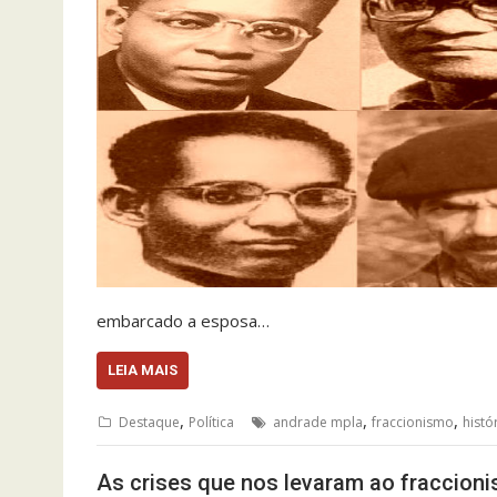
embarcado a esposa…
LEIA MAIS
,
,
,
Destaque
Política
andrade mpla
fraccionismo
histó
As crises que nos levaram ao fraccion