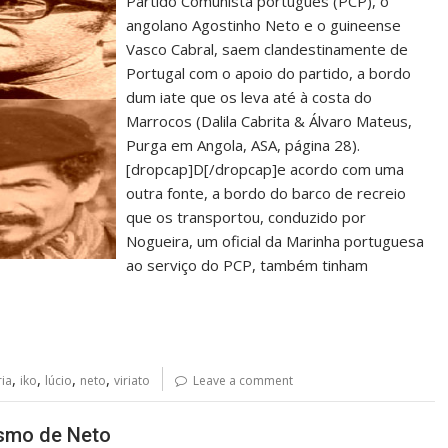
Partido Comunista português (PCP), o
angolano Agostinho Neto e o guineense
Vasco Cabral, saem clandestinamente de
Portugal com o apoio do partido, a bordo
dum iate que os leva até à costa do
Marrocos (Dalila Cabrita & Álvaro Mateus,
Purga em Angola, ASA, página 28).
[dropcap]D[/dropcap]e acordo com uma
outra fonte, a bordo do barco de recreio
que os transportou, conduzido por
Nogueira, um oficial da Marinha portuguesa
ao serviço do PCP, também tinham
,
,
,
,
ria
iko
lúcio
neto
viriato
Leave a comment
ismo de Neto