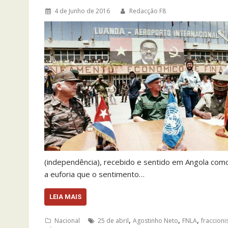
4 de Junho de 2016
Redacção F8
(independência), recebido e sentido em Angola como
a euforia que o sentimento…
LEIA MAIS
,
,
,
Nacional
25 de abril
Agostinho Neto
FNLA
fraccion