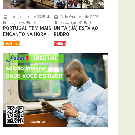
1 de Janeiro de 2025
8 de Outubro de 2025
Redacção F8
0
Redacção F8
0
PORTUGAL TEM MAIS
UNITA (JÁ) ESTÁ AO
ENCANTO NA HORA…
RUBRO
Lusofonia
Política