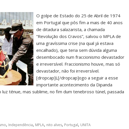
O golpe de Estado do 25 de Abril de 1974
em Portugal que pôs fim a mais de 40 anos
de ditadura salazarista, a chamada
“Revolução dos Cravos”, salvou o MPLA de
uma gravíssima crise (na qual já estava
encalhado), que teria sem dúvida alguma
desembocado num fraccionismo devastador
e irreversível. Fraccionismo houve, mas só
devastador, não foi irreversível.
[dropcap]L[/dropcap]ogo a seguir a esse
importante acontecimento da Dipanda
 luz ténue, mas sublime, no fim dum tenebroso túnel, passada
,
,
,
,
,
ismo
Independência
MPLA
nito alves
Portugal
UNITA