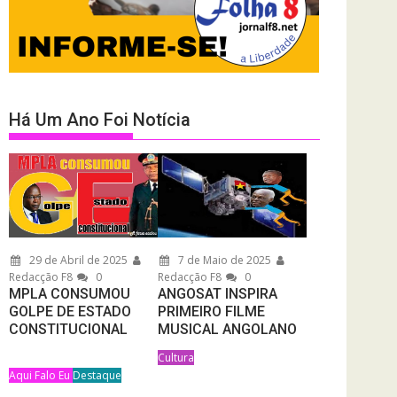
Há Um Ano Foi Notícia
29 de Abril de 2025
7 de Maio de 2025
Redacção F8
0
Redacção F8
0
MPLA CONSUMOU
ANGOSAT INSPIRA
GOLPE DE ESTADO
PRIMEIRO FILME
CONSTITUCIONAL
MUSICAL ANGOLANO
Cultura
Aqui Falo Eu
Destaque