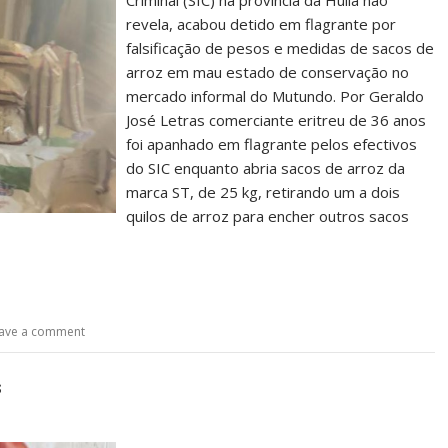
Criminal (SIC) na província da Huíla não
revela, acabou detido em flagrante por
falsificação de pesos e medidas de sacos de
arroz em mau estado de conservação no
mercado informal do Mutundo. Por Geraldo
José Letras comerciante eritreu de 36 anos
foi apanhado em flagrante pelos efectivos
do SIC enquanto abria sacos de arroz da
marca ST, de 25 kg, retirando um a dois
quilos de arroz para encher outros sacos
ave a comment
s