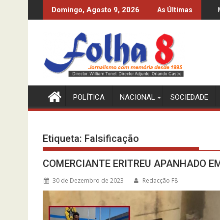
Skip
O MPLA À CUSTA DO CFB
MPLA SÓ CONHECE A "RAZ
Domingo, Agosto 9, 2026
As Últimas
to
content
POLÍTICA
NACIONAL
SOCIEDADE
Etiqueta:
Falsificação
COMERCIANTE ERITREU APANHADO E
30 de Dezembro de 2023
Redacção F8