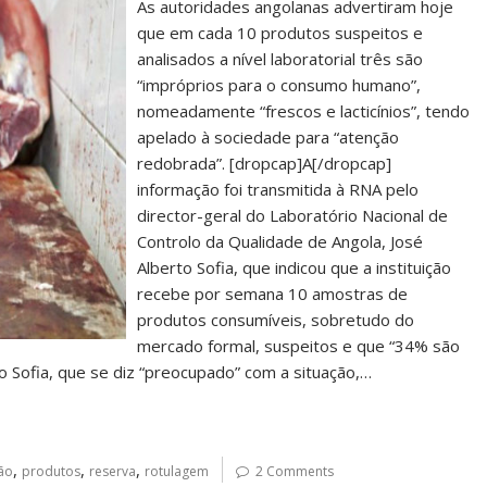
As autoridades angolanas advertiram hoje
que em cada 10 produtos suspeitos e
analisados a nível laboratorial três são
“impróprios para o consumo humano”,
nomeadamente “frescos e lacticínios”, tendo
apelado à sociedade para “atenção
redobrada”. [dropcap]A[/dropcap]
informação foi transmitida à RNA pelo
director-geral do Laboratório Nacional de
Controlo da Qualidade de Angola, José
Alberto Sofia, que indicou que a instituição
recebe por semana 10 amostras de
produtos consumíveis, sobretudo do
mercado formal, suspeitos e que “34% são
 Sofia, que se diz “preocupado” com a situação,…
,
,
,
ão
produtos
reserva
rotulagem
2 Comments