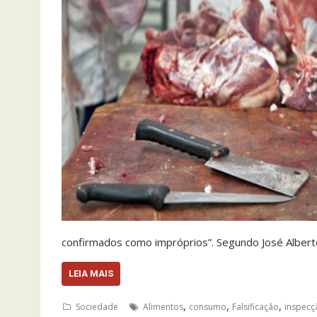
confirmados como impróprios”. Segundo José Alberto
LEIA MAIS
,
,
,
Sociedade
Alimentos
consumo
Falsificação
inspecç