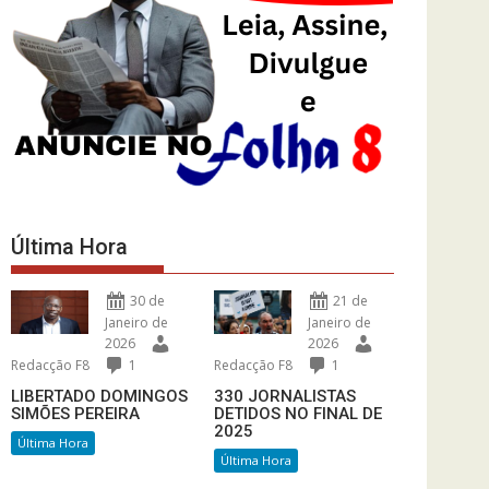
Última Hora
30 de
21 de
Janeiro de
Janeiro de
2026
2026
Redacção F8
1
Redacção F8
1
LIBERTADO DOMINGOS
330 JORNALISTAS
SIMÕES PEREIRA
DETIDOS NO FINAL DE
2025
Última Hora
Última Hora