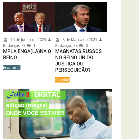
16 de Junho de 2025
8 de Março de 2025
Redacção F8
1
Redacção F8
0
MPLA ENGA(LA)NA O
MAGNATAS RUSSOS
REINO
NO REINO UNIDO:
JUSTIÇA OU
Economia
PERSEGUIÇÃO?
Opinião