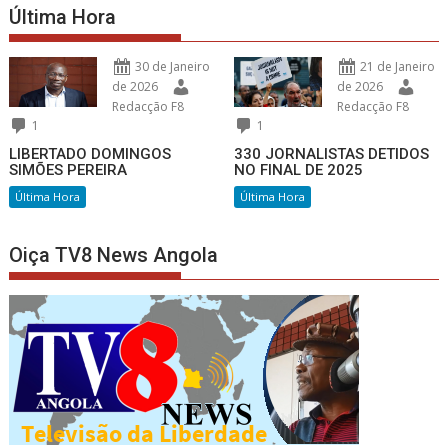
Última Hora
30 de Janeiro
21 de Janeiro
de 2026
de 2026
Redacção F8
Redacção F8
1
1
LIBERTADO DOMINGOS
330 JORNALISTAS DETIDOS
SIMÕES PEREIRA
NO FINAL DE 2025
Última Hora
Última Hora
Oiça TV8 News Angola