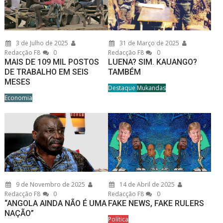
3 de Julho de 2025
31 de Março de 2025
Redacção F8
0
Redacção F8
0
MAIS DE 109 MIL POSTOS
LUENA? SIM. KAUANGO?
DE TRABALHO EM SEIS
TAMBÉM
MESES
Destaque
Mukandas
Economia
9 de Novembro de 2025
14 de Abril de 2025
Redacção F8
0
Redacção F8
0
“ANGOLA AINDA NÃO É UMA
FAKE NEWS, FAKE RULERS
NAÇÃO”
Política