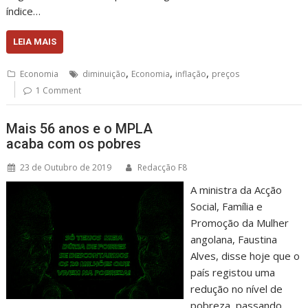
índice…
LEIA MAIS
,
,
,
Economia
diminuição
Economia
inflação
preços
1 Comment
Mais 56 anos e o MPLA
acaba com os pobres
23 de Outubro de 2019
Redacção F8
A ministra da Acção
Social, Família e
Promoção da Mulher
angolana, Faustina
Alves, disse hoje que o
país registou uma
redução no nível de
pobreza, passando