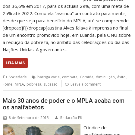
dos 36,6% em 2017, para os actuais 29%, com uma meta de
25% até 2022. Como ela “assinou” um contrato para mentir,
desde que seja para benefício do MPLA, até se compreende.
[dropcap]F[/dropcap]austina Alves falava à imprensa no final
de um encontro promovido hoje, em Luanda, pela ONU sobre
a redução da pobreza, no âmbito das celebrações do dia das
Nações Unidas. A governante…
LEIA MAIS
,
,
,
,
,
Sociedade
barriga vazia
combate
Comida
diminuição
êxito
,
,
,
Fome
MPLA
pobreza
sucesso
Leave a comment
Mais 30 anos de poder e o MPLA acaba com
os analfabetos
8 de Setembro de 2015
Redacção F8
O índice de
analfabetismo em