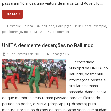
passaram 10 anos), uma viatura de marca Land Rover, foi…
LEIA MAIS
,
,
,
,
,
,
Destaque
Política
bailundo
Corrupção
Ekuikui
ética
exemplo
,
,
joão lourenço
moral
MPLA
1 Comment
UNITA desmente deserções no Bailundo
15 de Fevereiro de 2016
Redacção F8
O Secretariado
Municipal da UNITA, no
Bailundo, desmentiu
informações postas a
circular a semana
passada, dando conta
de que membros seus teriam passado para as fileiras do
partido no poder, o MPLA. [dropcap] “É[/dropcap] pura
mentira, porque os órgãos de comunicação social que ajudam