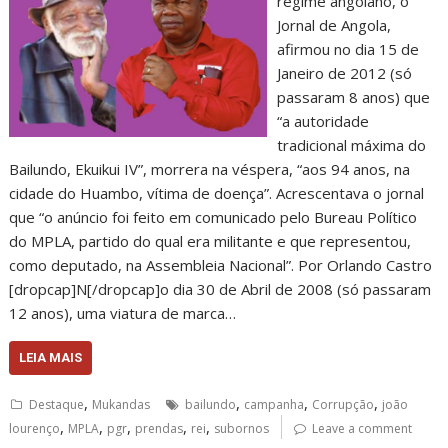
regime angolano, o
Jornal de Angola,
afirmou no dia 15 de
Janeiro de 2012 (só
passaram 8 anos) que
“a autoridade
tradicional máxima do
Bailundo, Ekuikui IV”, morrera na véspera, “aos 94 anos, na
cidade do Huambo, vítima de doença”. Acrescentava o jornal
que “o anúncio foi feito em comunicado pelo Bureau Político
do MPLA, partido do qual era militante e que representou,
como deputado, na Assembleia Nacional”. Por Orlando Castro
[dropcap]N[/dropcap]o dia 30 de Abril de 2008 (só passaram
12 anos), uma viatura de marca…
LEIA MAIS
,
,
,
,
Destaque
Mukandas
bailundo
campanha
Corrupção
joão
,
,
,
,
,
lourenço
MPLA
pgr
prendas
rei
subornos
Leave a comment