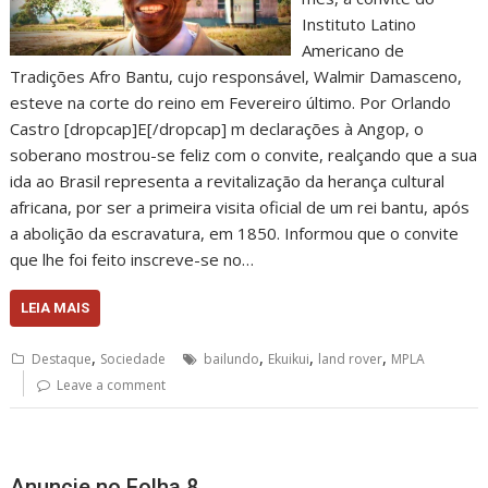
Instituto Latino
Americano de
Tradições Afro Bantu, cujo responsável, Walmir Damasceno,
esteve na corte do reino em Fevereiro último. Por Orlando
Castro [dropcap]E[/dropcap] m declarações à Angop, o
soberano mostrou-se feliz com o convite, realçando que a sua
ida ao Brasil representa a revitalização da herança cultural
africana, por ser a primeira visita oficial de um rei bantu, após
a abolição da escravatura, em 1850. Informou que o convite
que lhe foi feito inscreve-se no…
LEIA MAIS
,
,
,
,
Destaque
Sociedade
bailundo
Ekuikui
land rover
MPLA
Leave a comment
Anuncie no Folha 8