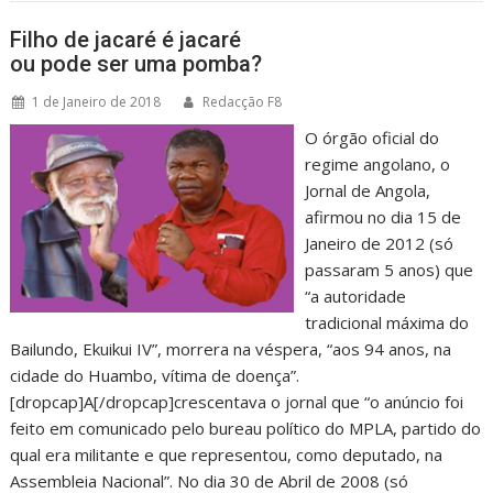
Filho de jacaré é jacaré
ou pode ser uma pomba?
1 de Janeiro de 2018
Redacção F8
O órgão oficial do
regime angolano, o
Jornal de Angola,
afirmou no dia 15 de
Janeiro de 2012 (só
passaram 5 anos) que
“a autoridade
tradicional máxima do
Bailundo, Ekuikui IV”, morrera na véspera, “aos 94 anos, na
cidade do Huambo, vítima de doença”.
[dropcap]A[/dropcap]crescentava o jornal que “o anúncio foi
feito em comunicado pelo bureau político do MPLA, partido do
qual era militante e que representou, como deputado, na
Assembleia Nacional”. No dia 30 de Abril de 2008 (só