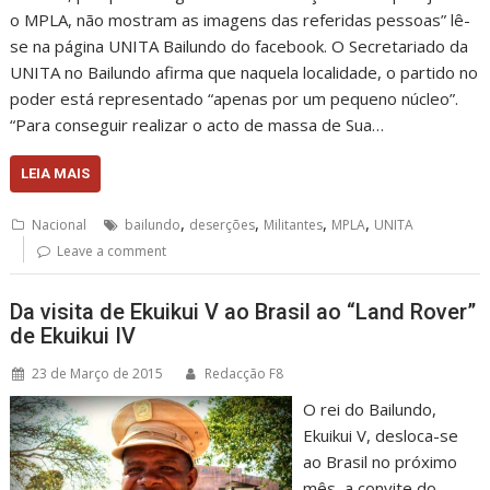
o MPLA, não mostram as imagens das referidas pessoas” lê-
se na página UNITA Bailundo do facebook. O Secretariado da
UNITA no Bailundo afirma que naquela localidade, o partido no
poder está representado “apenas por um pequeno núcleo”.
“Para conseguir realizar o acto de massa de Sua…
LEIA MAIS
,
,
,
,
Nacional
bailundo
deserções
Militantes
MPLA
UNITA
Leave a comment
Da visita de Ekuikui V ao Brasil ao “Land Rover”
de Ekuikui IV
23 de Março de 2015
Redacção F8
O rei do Bailundo,
Ekuikui V, desloca-se
ao Brasil no próximo
mês, a convite do