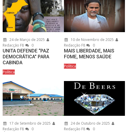
24 de Março de 2025
10 de Novembro de 2025
Redacção F8
0
Redacção F8
0
UNITA DEFENDE “PAZ
MAIS LIBERDADE, MAIS
DEMOCRÁTICA” PARA
FOME, MENOS SAÚDE
CABINDA
Política
Política
17 de Setembro de 2025
24 de Outubro de 2025
Redacção F8
0
Redacção F8
0