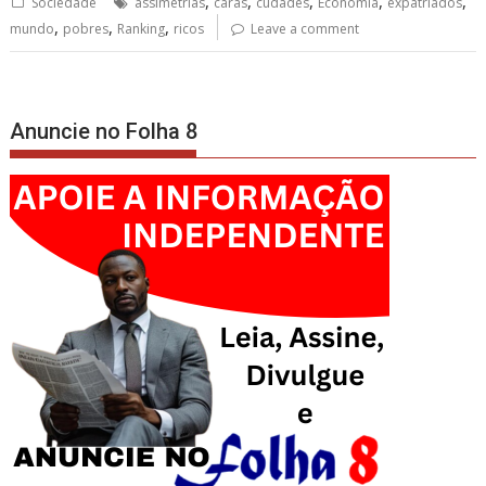
,
,
,
,
,
Sociedade
assimetrias
caras
cudades
Economia
expatriados
,
,
,
mundo
pobres
Ranking
ricos
Leave a comment
Anuncie no Folha 8