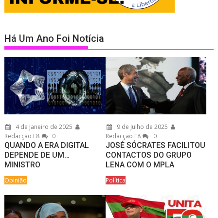
Há Um Ano Foi Notícia
4 de Janeiro de 2025
9 de Julho de 2025
Redacção F8
0
Redacção F8
0
QUANDO A ERA DIGITAL
JOSÉ SÓCRATES FACILITOU
DEPENDE DE UM…
CONTACTOS DO GRUPO
MINISTRO
LENA COM O MPLA
Opinião
Política