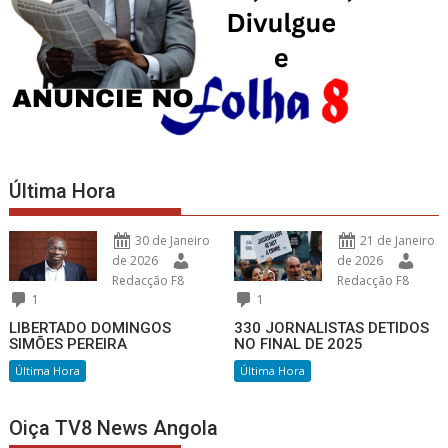
Última Hora
30 de Janeiro
21 de Janeiro
de 2026
de 2026
Redacção F8
Redacção F8
1
1
LIBERTADO DOMINGOS
330 JORNALISTAS DETIDOS
SIMÕES PEREIRA
NO FINAL DE 2025
Última Hora
Última Hora
Oiça TV8 News Angola