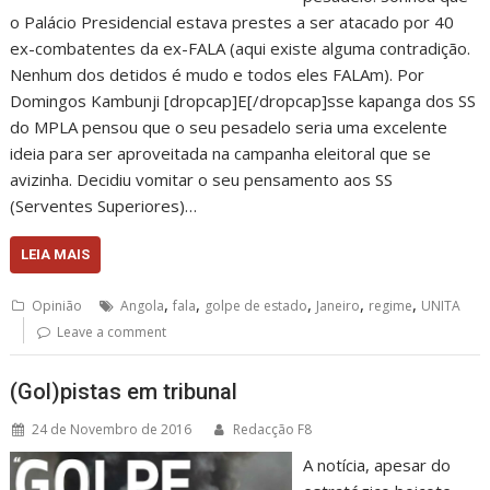
o Palácio Presidencial estava prestes a ser atacado por 40
ex-combatentes da ex-FALA (aqui existe alguma contradição.
Nenhum dos detidos é mudo e todos eles FALAm). Por
Domingos Kambunji [dropcap]E[/dropcap]sse kapanga dos SS
do MPLA pensou que o seu pesadelo seria uma excelente
ideia para ser aproveitada na campanha eleitoral que se
avizinha. Decidiu vomitar o seu pensamento aos SS
(Serventes Superiores)…
LEIA MAIS
,
,
,
,
,
Opinião
Angola
fala
golpe de estado
Janeiro
regime
UNITA
Leave a comment
(Gol)pistas em tribunal
24 de Novembro de 2016
Redacção F8
A notícia, apesar do