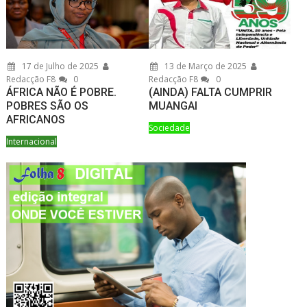
17 de Julho de 2025
13 de Março de 2025
Redacção F8
0
Redacção F8
0
ÁFRICA NÃO É POBRE.
(AINDA) FALTA CUMPRIR
POBRES SÃO OS
MUANGAI
AFRICANOS
Sociedade
Internacional