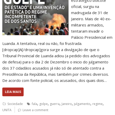
estratégico boicote
oficial, surgiu na
madrugada de 31 de
Janeiro. Mais de 40 ex-
militares armados,
tentaram invadir o
Palácio Presidencial em
Luanda. A tentativa, real ou não, foi frustrada.
[dropcap]A[/dropcap]gora surge a divulgação de que o
Tribunal Provincial de Luanda adiou (a pedido dos advogados
de defesa) para o dia 2 de Dezembro o inicio do julgamento
dos 37 cidadãos acusados já não só de atentado contra a
Presidência da República, mas também por crimes diversos.
De acordo com fonte policial, os acusados, dos quais dois…
LEIA MAIS
,
,
,
,
,
,
Sociedade
fala
golpe
guerra
Janeiro
julgamento
regime
UNITA
Leave a comment