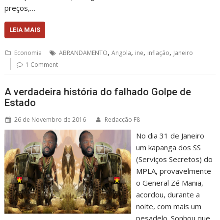
preços,…
LEIA MAIS
,
,
,
,
Economia
ABRANDAMENTO
Angola
ine
inflação
Janeiro
1 Comment
A verdadeira história do falhado Golpe de
Estado
26 de Novembro de 2016
Redacção F8
No dia 31 de Janeiro
um kapanga dos SS
(Serviços Secretos) do
MPLA, provavelmente
o General Zé Mania,
acordou, durante a
noite, com mais um
pesadelo. Sonhou que