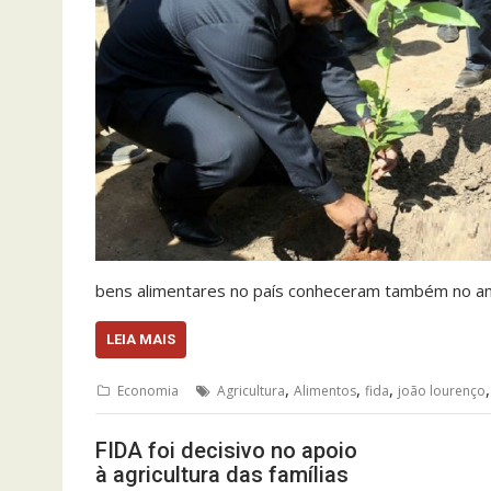
bens alimentares no país conheceram também no a
LEIA MAIS
,
,
,
Economia
Agricultura
Alimentos
fida
joão lourenço
FIDA foi decisivo no apoio
à agricultura das famílias