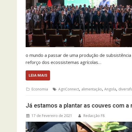
o mundo a passar de uma produção de subsistência p
reforço dos ecossistemas agrícolas…
LEIA MAIS
,
,
,
Economia
AgriConnect
alimentação
Angola
diversif
Já estamos a plantar as couves com a r
17 de Fevereiro de 2021
Redacção F8