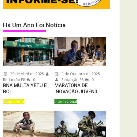
Há Um Ano Foi Notícia
29 de Abril de 2025
3 de Outubro de 2025
Redacção F8
0
Redacção F8
0
BNA MULTA YETU E
MARATONA DE
BCI
INOVAÇÃO JUVENIL
Última Hora
Internacional