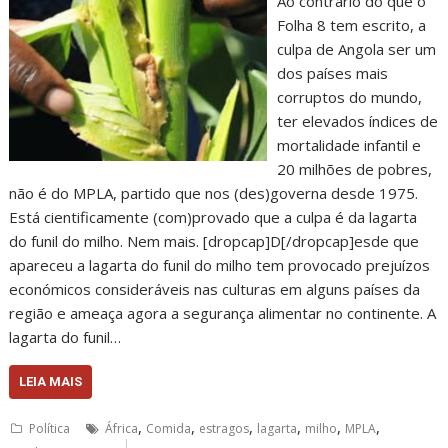
Ao contrário do que o
Folha 8 tem escrito, a
culpa de Angola ser um
dos países mais
corruptos do mundo,
ter elevados índices de
mortalidade infantil e
20 milhões de pobres,
não é do MPLA, partido que nos (des)governa desde 1975.
Está cientificamente (com)provado que a culpa é da lagarta
do funil do milho. Nem mais. [dropcap]D[/dropcap]esde que
apareceu a lagarta do funil do milho tem provocado prejuízos
económicos consideráveis nas culturas em alguns países da
região e ameaça agora a segurança alimentar no continente. A
lagarta do funil…
LEIA MAIS
,
,
,
,
,
,
Política
África
Comida
estragos
lagarta
milho
MPLA