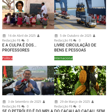
16 de Abril de 2025
5 de Outubro de 2025
Redacção F8
0
Redacção F8
0
E A CULPA É DOS…
LIVRE CIRCULAÇÃO DE
PROFESSORES
BENS E PESSOAS
Política
Internacional
3 de Setembro de 2025
29 de Março de 2025
Redacção F8
0
Redacção F8
0
SE O PETRÓLEO É DO MPLA
DO CACAU AO CACAU, SEM