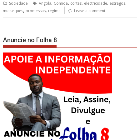
,
,
,
,
,
Sociedade
Angola
Comida
cortes
electricidade
estragos
,
,
musseques
promessas
regime
Leave a comment
Anuncie no Folha 8