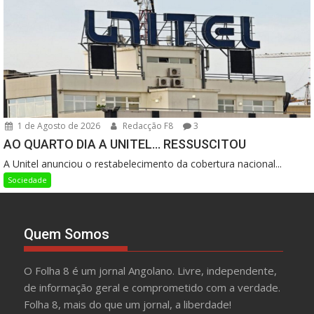
1 de Agosto de 2026
Redacção F8
3
AO QUARTO DIA A UNITEL… RESSUSCITOU
A Unitel anunciou o restabelecimento da cobertura nacional...
Sociedade
Quem Somos
O Folha 8 é um jornal Angolano. Livre, independente,
de informação geral e comprometido com a verdade.
Folha 8, mais do que um jornal, a liberdade!