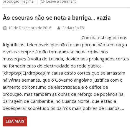
,
produção
regime
Leave a comment
Às escuras não se nota a barriga… vazia
13 de Dezembro de 2016
Redacção F8
Comida estragada nos
frigoríficos, telemóveis que não tocam porque não têm carga
e velas sempre à mão tornaram-se numa rotina nos
musseques à volta de Luanda, devido aos prolongados cortes
no fornecimento de electricidade da rede pública.
[dropcap]E[/dropcap]m causa estão cortes que se arrastam
há várias semanas, que o Governo angolano justifica com o
aumento do consumo de electricidade e o défice de
produção, mas também as obras de reforço de potência na
barragem de Cambambe, no Cuanza Norte, que estão a
desesperar sobretudo os bairros mais pobres de Luanda,…
LEIA MAIS