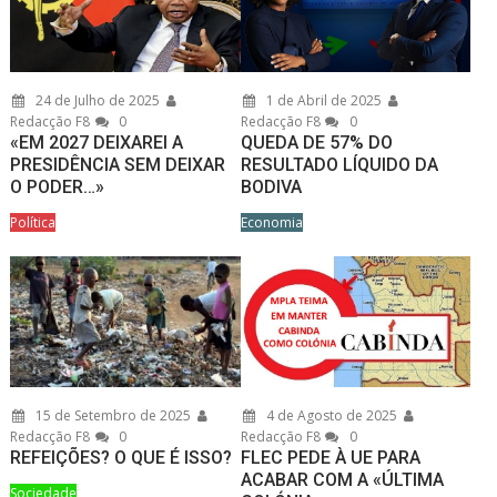
24 de Julho de 2025
1 de Abril de 2025
Redacção F8
0
Redacção F8
0
«EM 2027 DEIXAREI A
QUEDA DE 57% DO
PRESIDÊNCIA SEM DEIXAR
RESULTADO LÍQUIDO DA
O PODER…»
BODIVA
Política
Economia
15 de Setembro de 2025
4 de Agosto de 2025
Redacção F8
0
Redacção F8
0
REFEIÇÕES? O QUE É ISSO?
FLEC PEDE À UE PARA
ACABAR COM A «ÚLTIMA
Sociedade