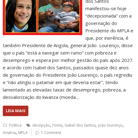
dos Santos
manifestou-se hoje
“decepcionada” com a
governação do
Presidente do MPLA e
que, por inerência, é
também Presidente de Angola, general João Lourenço, disse
que o país “está a navegar sem rumo” com pobreza e
desemprego e espera por melhor gestão do país após 2027.
e acordo com Isabel dos Santos, passados quase dez anos
de governação do Presidente João Lourenço, o país regrediu
e “não atingiu o patamar em que deveria estar”, tendo
lamentado as elevadas taxas de desemprego, pobreza, a
desvalorização do kwanza (moeda…
LEIA MAIS
,
,
,
,
Política
decepção
Fome
Isabel dos Santos
joão lourenço
,
miséria
MPLA
1 Comment