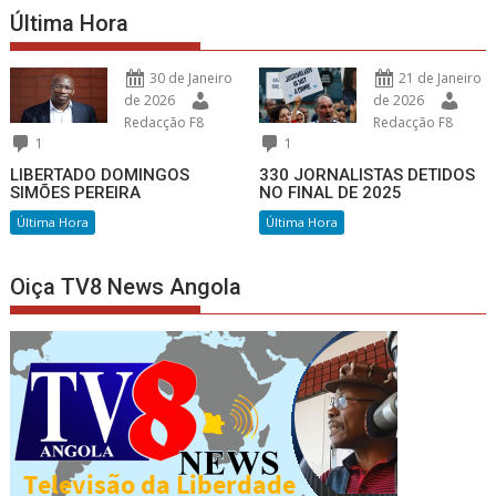
Última Hora
30 de Janeiro
21 de Janeiro
de 2026
de 2026
Redacção F8
Redacção F8
1
1
LIBERTADO DOMINGOS
330 JORNALISTAS DETIDOS
SIMÕES PEREIRA
NO FINAL DE 2025
Última Hora
Última Hora
Oiça TV8 News Angola