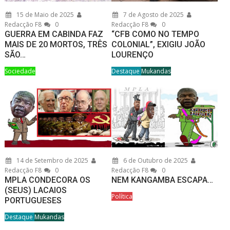
15 de Maio de 2025
7 de Agosto de 2025
Redacção F8
0
Redacção F8
0
GUERRA EM CABINDA FAZ
“CFB COMO NO TEMPO
MAIS DE 20 MORTOS, TRÊS
COLONIAL”, EXIGIU JOÃO
SÃO…
LOURENÇO
Sociedade
Destaque
Mukandas
14 de Setembro de 2025
6 de Outubro de 2025
Redacção F8
0
Redacção F8
0
MPLA CONDECORA OS
NEM KANGAMBA ESCAPA…
(SEUS) LACAIOS
Política
PORTUGUESES
Destaque
Mukandas