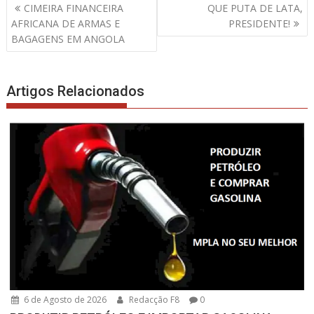
Navegação
CIMEIRA FINANCEIRA
QUE PUTA DE LATA,
de
AFRICANA DE ARMAS E
PRESIDENTE!
artigos
BAGAGENS EM ANGOLA
Artigos Relacionados
6 de Agosto de 2026
Redacção F8
0