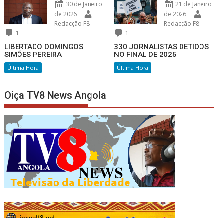
30 de Janeiro
21 de Janeiro
de 2026
de 2026
Redacção F8
Redacção F8
1
1
LIBERTADO DOMINGOS
330 JORNALISTAS DETIDOS
SIMÕES PEREIRA
NO FINAL DE 2025
Última Hora
Última Hora
Oiça TV8 News Angola