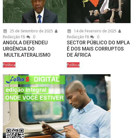
25 de Setembro de 2025
14 de Fevereiro de 2025
Redacção F8
0
Redacção F8
0
ANGOLA DEFENDEU
SECTOR PÚBLICO DO MPLA
URGÊNCIA DO
É DOS MAIS CORRUPTOS
MULTILATERALISMO
DE ÁFRICA
Política
Política