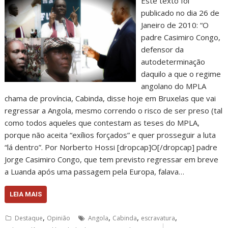
Este texto foi
publicado no dia 26 de
Janeiro de 2010: “O
padre Casimiro Congo,
defensor da
autodeterminação
daquilo a que o regime
angolano do MPLA
chama de província, Cabinda, disse hoje em Bruxelas que vai
regressar a Angola, mesmo correndo o risco de ser preso (tal
como todos aqueles que contestam as teses do MPLA,
porque não aceita “exílios forçados” e quer prosseguir a luta
“lá dentro”. Por Norberto Hossi [dropcap]O[/dropcap] padre
Jorge Casimiro Congo, que tem previsto regressar em breve
a Luanda após uma passagem pela Europa, falava…
LEIA MAIS
,
,
,
,
Destaque
Opinião
Angola
Cabinda
escravatura