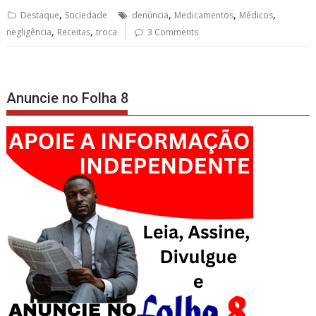
,
,
,
,
Destaque
Sociedade
denúncia
Medicamentos
Médicos
,
,
negligência
Receitas
troca
3 Comments
Anuncie no Folha 8