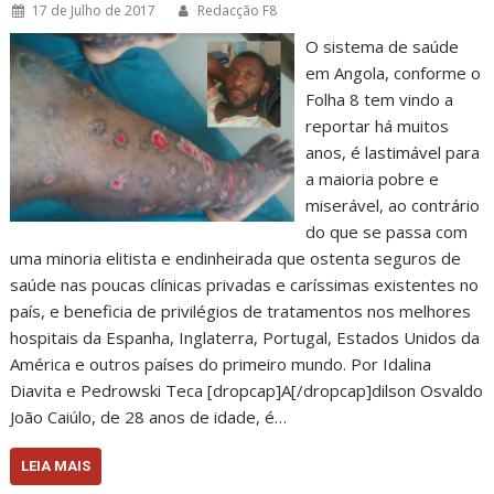
17 de Julho de 2017
Redacção F8
O sistema de saúde
em Angola, conforme o
Folha 8 tem vindo a
reportar há muitos
anos, é lastimável para
a maioria pobre e
miserável, ao contrário
do que se passa com
uma minoria elitista e endinheirada que ostenta seguros de
saúde nas poucas clínicas privadas e caríssimas existentes no
país, e beneficia de privilégios de tratamentos nos melhores
hospitais da Espanha, Inglaterra, Portugal, Estados Unidos da
América e outros países do primeiro mundo. Por Idalina
Diavita e Pedrowski Teca [dropcap]A[/dropcap]dilson Osvaldo
João Caiúlo, de 28 anos de idade, é…
LEIA MAIS