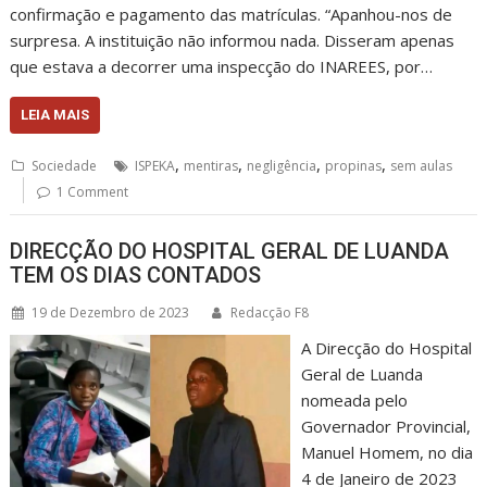
confirmação e pagamento das matrículas. “Apanhou-nos de
surpresa. A instituição não informou nada. Disseram apenas
que estava a decorrer uma inspecção do INAREES, por…
LEIA MAIS
,
,
,
,
Sociedade
ISPEKA
mentiras
negligência
propinas
sem aulas
1 Comment
DIRECÇÃO DO HOSPITAL GERAL DE LUANDA
TEM OS DIAS CONTADOS
19 de Dezembro de 2023
Redacção F8
A Direcção do Hospital
Geral de Luanda
nomeada pelo
Governador Provincial,
Manuel Homem, no dia
4 de Janeiro de 2023