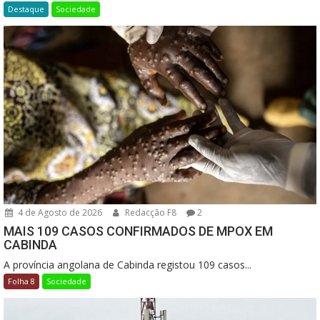
Destaque
Sociedade
4 de Agosto de 2026
Redacção F8
2
MAIS 109 CASOS CONFIRMADOS DE MPOX EM
CABINDA
A província angolana de Cabinda registou 109 casos...
Folha 8
Sociedade