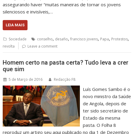
assegurando haver “muitas maneiras de tornar os jovens
silenciosos e invisíveis,…
LEIA MAIS
,
,
,
,
,
Sociedade
conselho
desafio
francisco jovens
Papa
Protestos
revolta
Leave a comment
Homem certo na pasta certa? Tudo leva a crer
que sim
5 de Março de 2016
Redacção F8
Luís Gomes Sambo é o
novo ministro da Saúde
de Angola, depois de
ter sido secretário de
Estado da mesma
pasta. O Folha 8
reproduz um artigo seu aqui publicado no dia 1 de Dezembro