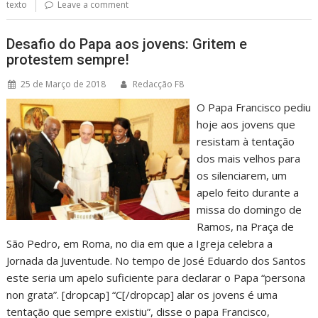
texto
Leave a comment
Desafio do Papa aos jovens: Gritem e
protestem sempre!
25 de Março de 2018
Redacção F8
O Papa Francisco pediu
hoje aos jovens que
resistam à tentação
dos mais velhos para
os silenciarem, um
apelo feito durante a
missa do domingo de
Ramos, na Praça de
São Pedro, em Roma, no dia em que a Igreja celebra a
Jornada da Juventude. No tempo de José Eduardo dos Santos
este seria um apelo suficiente para declarar o Papa “persona
non grata”. [dropcap] “C[/dropcap] alar os jovens é uma
tentação que sempre existiu”, disse o papa Francisco,