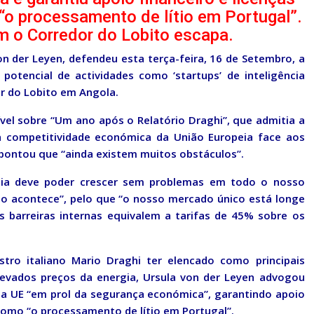
 “o processamento de lítio em Portugal”.
m o Corredor do Lobito escapa.
n der Leyen, defendeu esta terça-feira, 16 de Setembro, a
potencial de actividades como ‘startups’ de inteligência
dor do Lobito em Angola.
ível sobre “Um ano após o Relatório Draghi”, que admitia a
a competitividade económica da União Europeia face aos
apontou que “ainda existem muitos obstáculos”.
nia deve poder crescer sem problemas em todo o nosso
ão acontece”, pelo que “o nosso mercado único está longe
s barreiras internas equivalem a tarifas de 45% sobre os
stro italiano Mario Draghi ter elencado como principais
levados preços da energia, Ursula von der Leyen advogou
da UE “em prol da segurança económica”, garantindo apoio
s como “o processamento de lítio em Portugal”.