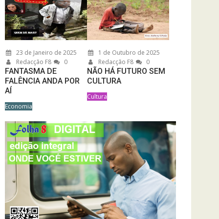
23 de Janeiro de 2025
1 de Outubro de 2025
Redacção F8
0
Redacção F8
0
FANTASMA DE
NÃO HÁ FUTURO SEM
FALÊNCIA ANDA POR
CULTURA
AÍ
Cultura
Economia