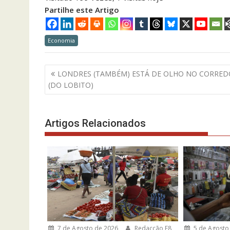
Partilhe este Artigo
Economia
Navegação
LONDRES (TAMBÉM) ESTÁ DE OLHO NO CORRED
de
(DO LOBITO)
artigos
Artigos Relacionados
7 de Agosto de 2026
Redacção F8
5 de Agosto