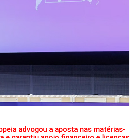
opeia advogou a aposta nas matérias-
a e garantiu apoio financeiro e licenças