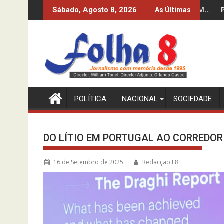
Skip
 DOS 10%? O INE-MPLA DIZ QUE SIM…
PRODUZIR PETRÓLEO E 
Sábado, Agosto 8, 2026
As Últimas
to
content
POLÍTICA
NACIONAL
SOCIEDADE
DO LÍTIO EM PORTUGAL AO CORREDOR
16 de Setembro de 2025
Redacção F8