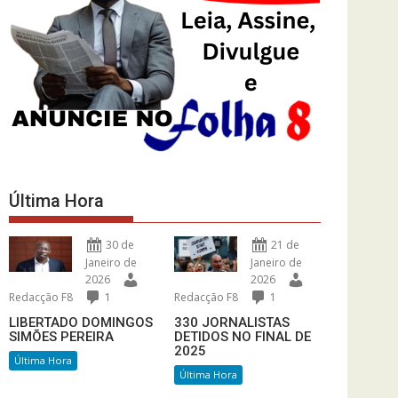
Última Hora
30 de
21 de
Janeiro de
Janeiro de
2026
2026
Redacção F8
1
Redacção F8
1
LIBERTADO DOMINGOS
330 JORNALISTAS
SIMÕES PEREIRA
DETIDOS NO FINAL DE
2025
Última Hora
Última Hora