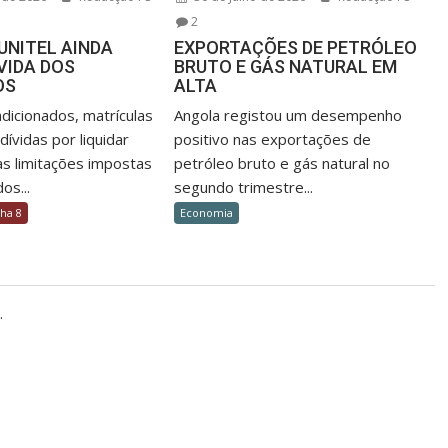
2
UNITEL AINDA
EXPORTAÇÕES DE PETRÓLEO
VIDA DOS
BRUTO E GÁS NATURAL EM
OS
ALTA
dicionados, matrículas
Angola registou um desempenho
ívidas por liquidar
positivo nas exportações de
as limitações impostas
petróleo bruto e gás natural no
os...
segundo trimestre...
lha 8
Economia
.