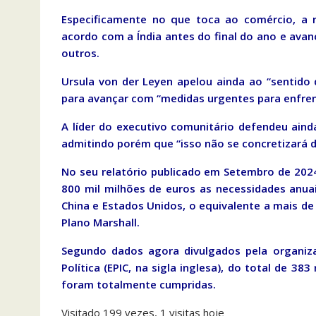
Especificamente no que toca ao comércio, a r
acordo com a Índia antes do final do ano e avan
outros.
Ursula von der Leyen apelou ainda ao “sentido
para avançar com “medidas urgentes para enfren
A líder do executivo comunitário defendeu ain
admitindo porém que “isso não se concretizará da
No seu relatório publicado em Setembro de 20
800 mil milhões de euros as necessidades anua
China e Estados Unidos, o equivalente a mais de
Plano Marshall.
Segundo dados agora divulgados pela organiza
Política (EPIC, na sigla inglesa), do total de 
foram totalmente cumpridas.
Visitado 199 vezes, 1 visitas hoje