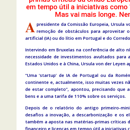
em tempo útil a iniciativas como
Mas vai mais longe. Ne
A
presidente da Comissão Europeia, Ursula vo
remoção de obstáculos para aproveitar o 
artificial (IA) ou do lítio em Portugal e do Corre
Intervindo em Bruxelas na conferência de alto n
necessidade de investimentos avultados para 
Estados Unidos e à China, Ursula von der Leyen 
“Uma ‘startup’ de IA de Portugal ou da Romé
continente e, actualmente, isso muitas vezes n
de estar completo”, apontou, precisando que a
bens e a uma tarifa de 110% sobre os serviços.
Depois de o relatório do antigo primeiro-mini
desafios a inovação, a descarbonização e os e
também a aposta nas matérias-primas críticas 
financeiro e licenças em tempo útil a iniciativa