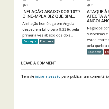
3
2
INFLAÇÃO ABAIXO DOS 10%?
ATAQUE À 
O INE-MPLA DIZ QUE SIM…
AFECTA A 
ANGOLAN
A inflação homóloga em Angola
Negócios con
desceu em Julho para 9,33%, pela
suspensas e d
primeira vez abaixo dos dois...
estão entre 
Destaque
Economia
pela quebra d
Economia
Fo
LEAVE A COMMENT
Tem de
iniciar a sessão
para publicar um comentário