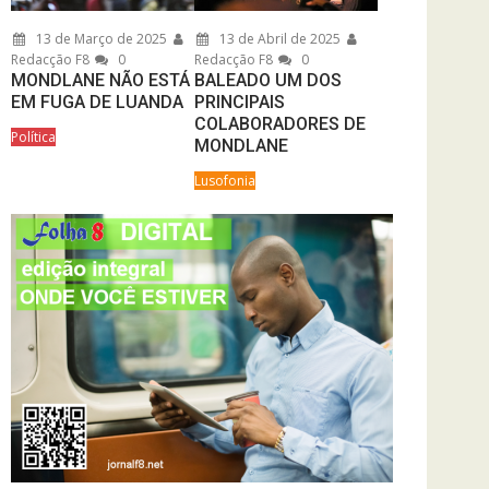
13 de Março de 2025
13 de Abril de 2025
Redacção F8
0
Redacção F8
0
MONDLANE NÃO ESTÁ
BALEADO UM DOS
EM FUGA DE LUANDA
PRINCIPAIS
COLABORADORES DE
Política
MONDLANE
Lusofonia