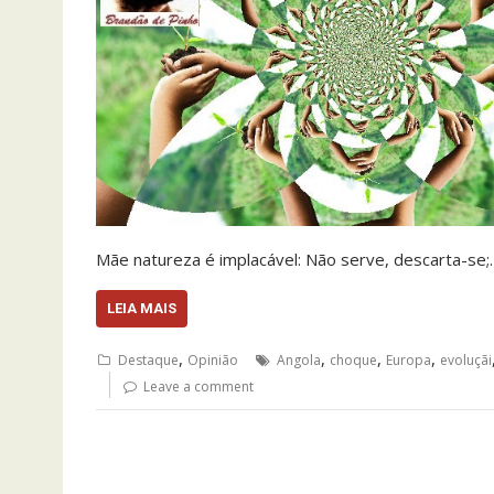
Mãe natureza é implacável: Não serve, descarta-se;
LEIA MAIS
,
,
,
,
Destaque
Opinião
Angola
choque
Europa
evoluçãi
Leave a comment