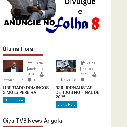
Última Hora
30 de
21 de
Janeiro de
Janeiro de
2026
2026
Redacção F8
1
Redacção F8
1
LIBERTADO DOMINGOS
330 JORNALISTAS
SIMÕES PEREIRA
DETIDOS NO FINAL DE
2025
Última Hora
Última Hora
Oiça TV8 News Angola