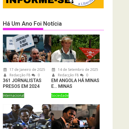
Há Um Ano Foi Notícia
17 de Janeiro de 2025
14 de Setembro de 2025
Redacção F8
0
Redacção F8
0
361 JORNALISTAS
EM ANGOLA HÁ MINAS
PRESOS EM 2024
E… MINAS
Internacional
Sociedade