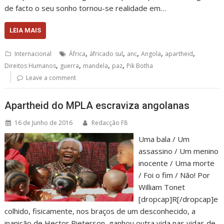
de facto o seu sonho tornou-se realidade em…
LEIA MAIS
,
,
,
,
,
Internacional
África
áfricado sul
anc
Angola
apartheid
,
,
,
,
Direitos Humanos
guerra
mandela
paz
Pik Botha
Leave a comment
Apartheid do MPLA escraviza angolanas
16 de Junho de 2016
Redacção F8
Uma bala / Um
assassino / Um menino
inocente / Uma morte
/ Foi o fim / Não! Por
William Tonet
[dropcap]R[/dropcap]e
colhido, fisicamente, nos braços de um desconhecido, a
inanição de Hector Pieterson, ganhou outra vida nas vidas de