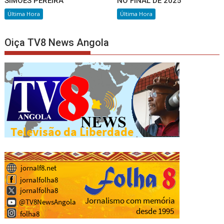
SIMÕES PEREIRA
NO FINAL DE 2025
Última Hora
Última Hora
Oiça TV8 News Angola