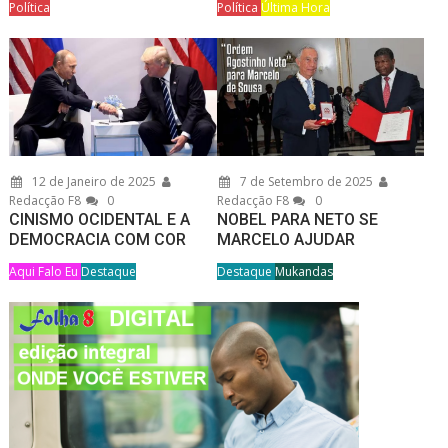
Política
Política
Última Hora
12 de Janeiro de 2025
7 de Setembro de 2025
Redacção F8
0
Redacção F8
0
CINISMO OCIDENTAL E A
NOBEL PARA NETO SE
DEMOCRACIA COM COR
MARCELO AJUDAR
Aqui Falo Eu
Destaque
Destaque
Mukandas