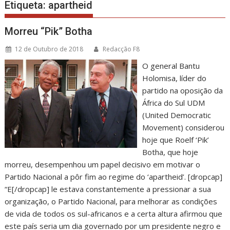
Etiqueta:
apartheid
Morreu “Pik” Botha
12 de Outubro de 2018
Redacção F8
O general Bantu
Holomisa, líder do
partido na oposição da
África do Sul UDM
(United Democratic
Movement) considerou
hoje que Roelf ‘Pik’
Botha, que hoje
morreu, desempenhou um papel decisivo em motivar o
Partido Nacional a pôr fim ao regime do ‘apartheid’. [dropcap]
“E[/dropcap] le estava constantemente a pressionar a sua
organização, o Partido Nacional, para melhorar as condições
de vida de todos os sul-africanos e a certa altura afirmou que
este país seria um dia governado por um presidente negro e