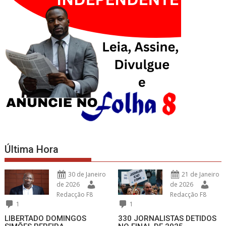
Última Hora
30 de Janeiro
21 de Janeiro
de 2026
de 2026
Redacção F8
Redacção F8
1
1
LIBERTADO DOMINGOS
330 JORNALISTAS DETIDOS