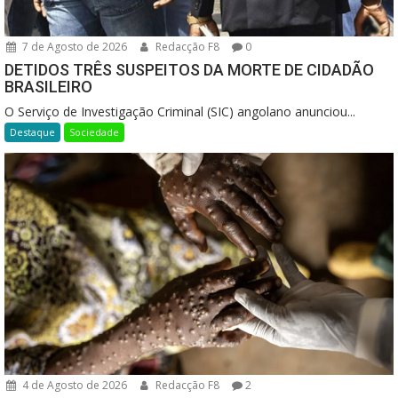
7 de Agosto de 2026
Redacção F8
0
DETIDOS TRÊS SUSPEITOS DA MORTE DE CIDADÃO
BRASILEIRO
O Serviço de Investigação Criminal (SIC) angolano anunciou...
Destaque
Sociedade
4 de Agosto de 2026
Redacção F8
2