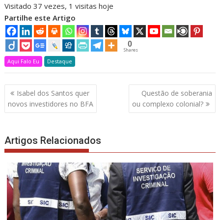
Visitado 37 vezes, 1 visitas hoje
Partilhe este Artigo
0
Shares
Aqui Falo Eu
Destaque
Navegação
Isabel dos Santos quer
Questão de soberania
de
novos investidores no BFA
ou complexo colonial?
artigos
Artigos Relacionados