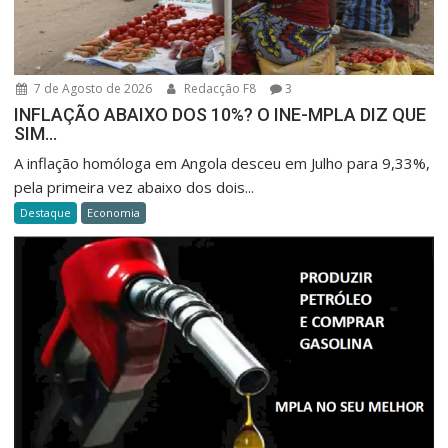
7 de Agosto de 2026
Redacção F8
3
INFLAÇÃO ABAIXO DOS 10%? O INE-MPLA DIZ QUE
SIM…
A inflação homóloga em Angola desceu em Julho para 9,33%,
pela primeira vez abaixo dos dois...
Destaque
Economia