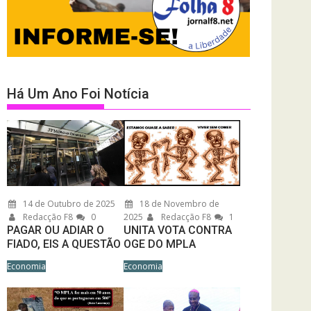
Há Um Ano Foi Notícia
14 de Outubro de 2025
18 de Novembro de
Redacção F8
0
2025
Redacção F8
1
PAGAR OU ADIAR O
UNITA VOTA CONTRA
FIADO, EIS A QUESTÃO
OGE DO MPLA
Economia
Economia