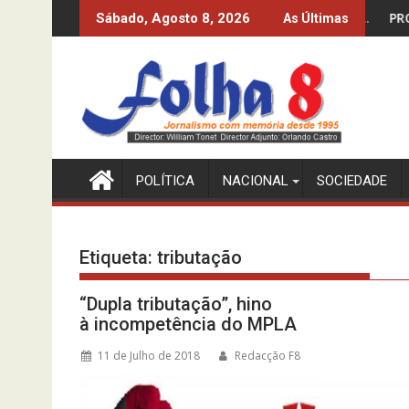
Skip
O DOS 10%? O INE-MPLA DIZ QUE SIM…
PRODUZIR PETRÓLEO E
Sábado, Agosto 8, 2026
As Últimas
to
content
POLÍTICA
NACIONAL
SOCIEDADE
Etiqueta:
tributação
“Dupla tributação”, hino
à incompetência do MPLA
11 de Julho de 2018
Redacção F8