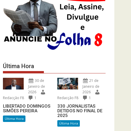
Última Hora
30 de
21 de
Janeiro de
Janeiro de
2026
2026
Redacção F8
1
Redacção F8
1
LIBERTADO DOMINGOS
330 JORNALISTAS
SIMÕES PEREIRA
DETIDOS NO FINAL DE
2025
Última Hora
Última Hora