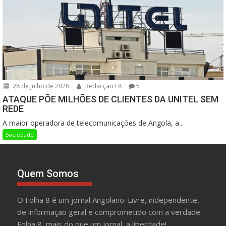
28 de Julho de 2026
Redacção F8
5
ATAQUE PÕE MILHÕES DE CLIENTES DA UNITEL SEM
REDE
A maior operadora de telecomunicações de Angola, a...
Sociedade
Quem Somos
O Folha 8 é um jornal Angolano. Livre, independente,
de informação geral e comprometido com a verdade.
Folha 8, mais do que um jornal, a liberdade!