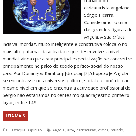
trabalho do
caricaturista angolano
Sérgio Piçarra.
Consideramo-lo uma
das grandes figuras de
Angola. A sua crítica
incisiva, mordaz, muito inteligente e construtiva coloca-o no
mais alto patamar da actividade que desenvolve, a nível
mundial, ainda que a sua principal especialização se concretize
principalmente no palco do tecido político-social do nosso
país. Por Domingos Kambunji [dropcap]S[/dropcap]e Angola
se encontrasse nos universos politico, social e económico ao
mesmo nível em que se encontra a actividade profissional do
Sérgio não estaríamos no centésimo quadragésimo primeiro
lugar, entre 149…
LEIA MAIS
,
,
,
,
,
,
Destaque
Opinião
Angola
arte
caricaturas
crítica
mundo