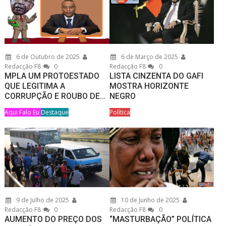
6 de Outubro de 2025
6 de Março de 2025
Redacção F8
0
Redacção F8
0
MPLA UM PROTOESTADO
LISTA CINZENTA DO GAFI
QUE LEGITIMA A
MOSTRA HORIZONTE
CORRUPÇÃO E ROUBO DE…
NEGRO
Aqui Falo Eu
Destaque
Política
9 de Julho de 2025
10 de Junho de 2025
Redacção F8
0
Redacção F8
0
AUMENTO DO PREÇO DOS
“MASTURBAÇÃO” POLÍTICA