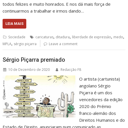
todos felizes e muito honrados. E nos dá mais força de
continuarmos a trabalhar e irmos dando…
LEIA MAIS
,
,
,
,
Sociedade
caricaturas
ditadura
liberdade de expressão
medo
,
MPLA
sérgio piçarra
Leave a comment
Sérgio Piçarra premiado
10 de Dezembro de 2020
Redacção F8
O artista (cartunista)
angolano Sérgio
Piçarra é um dos
vencedores da edição
2020 do Prémio
franco-alemão dos
Direitos Humanos e do
Estado de Direito, anunciaram num comunicado as