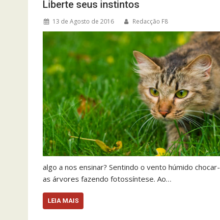
Liberte seus instintos
13 de Agosto de 2016
Redacção F8
algo a nos ensinar? Sentindo o vento húmido chocar-
as árvores fazendo fotossíntese. Ao…
LEIA MAIS