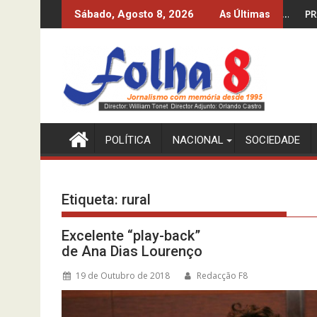
Skip
DOS 10%? O INE-MPLA DIZ QUE SIM…
PRODUZIR PETRÓLEO E 
Sábado, Agosto 8, 2026
As Últimas
to
content
POLÍTICA
NACIONAL
SOCIEDADE
Etiqueta:
rural
Excelente “play-back”
de Ana Dias Lourenço
19 de Outubro de 2018
Redacção F8