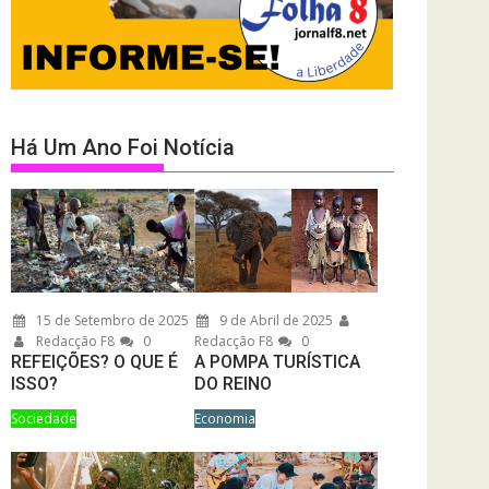
Há Um Ano Foi Notícia
15 de Setembro de 2025
9 de Abril de 2025
Redacção F8
0
Redacção F8
0
REFEIÇÕES? O QUE É
A POMPA TURÍSTICA
ISSO?
DO REINO
Sociedade
Economia