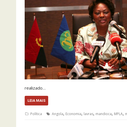
realizado…
LEIA MAIS
,
,
,
,
,
Política
Angola
Economia
lavras
mandioca
MPLA
m