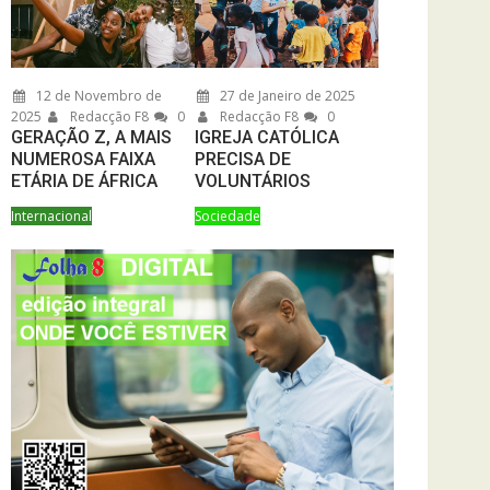
12 de Novembro de
27 de Janeiro de 2025
2025
Redacção F8
0
Redacção F8
0
GERAÇÃO Z, A MAIS
IGREJA CATÓLICA
NUMEROSA FAIXA
PRECISA DE
ETÁRIA DE ÁFRICA
VOLUNTÁRIOS
Internacional
Sociedade