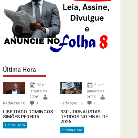
Última Hora
30 de
21 de
Janeiro de
Janeiro de
2026
2026
Redacção F8
1
Redacção F8
1
LIBERTADO DOMINGOS
330 JORNALISTAS
SIMÕES PEREIRA
DETIDOS NO FINAL DE
2025
Última Hora
Última Hora