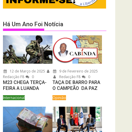
Há Um Ano Foi Notícia
12 de Março de 2025
9 de Fevereiro de 2025
Redacção F8
0
Redacção F8
0
M23 CHEGA TERÇA-
TAÇA DE BARRO PARA
FEIRA A LUANDA
O CAMPEÃO DA PAZ
Internacional
Opinião