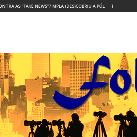
PLA (DES)COBRIU A PÓLVORA
MAIORIA DOS JOVENS AFRICANOS QUE