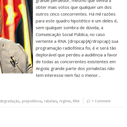
grande perdedor, mesmo que venha a
obter mais votos que qualquer um dos
outros cinco concorrentes. Há mil razões
para este quadro hipotético e um deles é,
sem qualquer sombra de dúvida, a
Comunicação Social Pública, no caso
vertente a RNA. [dropcap]A[/dropcap] sua
programação radiofónica foi, é e será tão
deplorável que perdeu a audiência a favor
de todas as concorrentes existentes em
Angola; grande parte dos jornalistas não
tem interesse nem faz o menor…
,
,
,
,
 degradação
prepotência
rabelais
regime
RNA
1 Comment