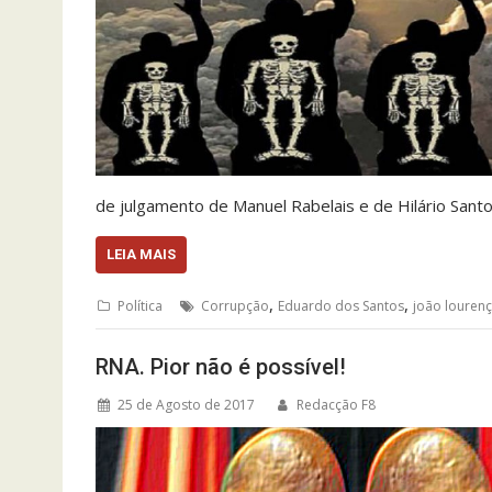
de julgamento de Manuel Rabelais e de Hilário Sant
LEIA MAIS
,
,
Política
Corrupção
Eduardo dos Santos
joão louren
RNA. Pior não é possível!
25 de Agosto de 2017
Redacção F8