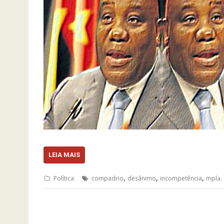
LEIA MAIS
,
,
,
Política
compadrio
desânimo
incompetência
mpla.