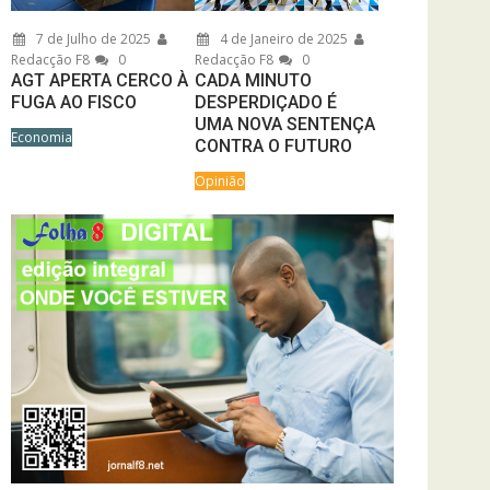
7 de Julho de 2025
4 de Janeiro de 2025
Redacção F8
0
Redacção F8
0
AGT APERTA CERCO À
CADA MINUTO
FUGA AO FISCO
DESPERDIÇADO É
UMA NOVA SENTENÇA
Economia
CONTRA O FUTURO
Opinião