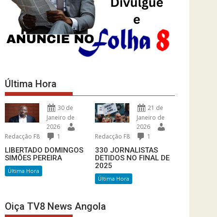
Última Hora
30 de
21 de
Janeiro de
Janeiro de
2026
2026
Redacção F8
1
Redacção F8
1
LIBERTADO DOMINGOS
330 JORNALISTAS
SIMÕES PEREIRA
DETIDOS NO FINAL DE
2025
Última Hora
Última Hora
Oiça TV8 News Angola