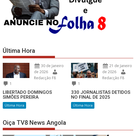
Última Hora
30 de Janeiro
21 de Janeiro
de 2026
de 2026
Redacção F8
Redacção F8
1
1
LIBERTADO DOMINGOS
330 JORNALISTAS DETIDOS
SIMÕES PEREIRA
NO FINAL DE 2025
Última Hora
Última Hora
Oiça TV8 News Angola