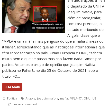
Em declarações à TV 8,
o deputado da UNITA
Joaquim Nafoia, para
além de radiografar,
com rara precisão, o
estado moribundo de
Angola, disse que o
“MPLA é uma máfia mais perigosa do que a máfia chinesa ou
italiana”, acrescentando que as instituições internacionais que
têm representação no país, União Europeia e ONU, “sabem
muito bem o que se passa mas não fazem nada”. amos por
partes. Vejamos o artigo de opinião que Joaquim Nafoia
publicou no Folha 8, no dia 25 de Outubro de 2021, sob o
título: «O…
LEIA MAIS
,
,
,
,
,
Política
Angola
joaquim nafoia
mafia
MPLA-47
ONU
UE
Leave a comment