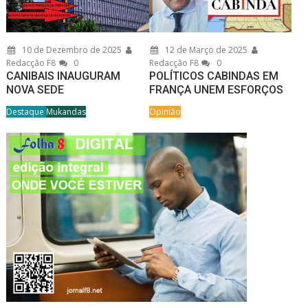
10 de Dezembro de 2025
12 de Março de 2025
Redacção F8
0
Redacção F8
0
CANIBAIS INAUGURAM
POLÍTICOS CABINDAS EM
NOVA SEDE
FRANÇA UNEM ESFORÇOS
Destaque
Mukandas
Opinião