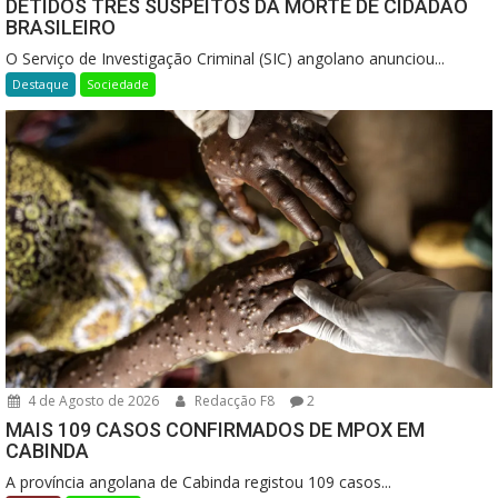
DETIDOS TRÊS SUSPEITOS DA MORTE DE CIDADÃO
BRASILEIRO
O Serviço de Investigação Criminal (SIC) angolano anunciou...
Destaque
Sociedade
4 de Agosto de 2026
Redacção F8
2
MAIS 109 CASOS CONFIRMADOS DE MPOX EM
CABINDA
A província angolana de Cabinda registou 109 casos...