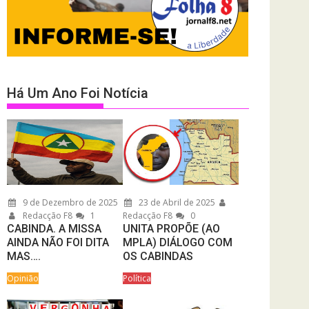
Há Um Ano Foi Notícia
9 de Dezembro de 2025
23 de Abril de 2025
Redacção F8
1
Redacção F8
0
CABINDA. A MISSA
UNITA PROPÕE (AO
AINDA NÃO FOI DITA
MPLA) DIÁLOGO COM
MAS….
OS CABINDAS
Opinião
Política