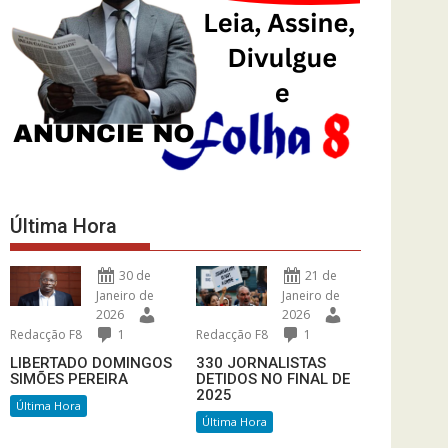
Última Hora
30 de
21 de
Janeiro de
Janeiro de
2026
2026
Redacção F8
1
Redacção F8
1
LIBERTADO DOMINGOS
330 JORNALISTAS
SIMÕES PEREIRA
DETIDOS NO FINAL DE
2025
Última Hora
Última Hora