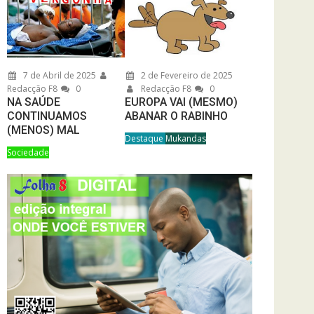
7 de Abril de 2025
2 de Fevereiro de 2025
Redacção F8
0
Redacção F8
0
NA SAÚDE
EUROPA VAI (MESMO)
CONTINUAMOS
ABANAR O RABINHO
(MENOS) MAL
Destaque
Mukandas
Sociedade