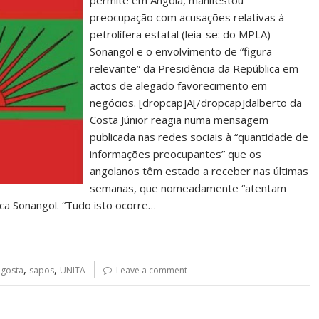
permite em Angola, manifestou
preocupação com acusações relativas à
petrolífera estatal (leia-se: do MPLA)
Sonangol e o envolvimento de “figura
relevante” da Presidência da República em
actos de alegado favorecimento em
negócios. [dropcap]A[/dropcap]dalberto da
Costa Júnior reagia numa mensagem
publicada nas redes sociais à “quantidade de
informações preocupantes” que os
angolanos têm estado a receber nas últimas
semanas, que nomeadamente “atentam
ca Sonangol. “Tudo isto ocorre…
,
,
agosta
sapos
UNITA
Leave a comment