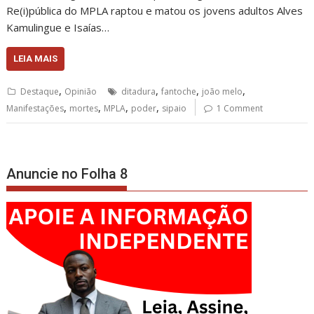
Re(i)pública do MPLA raptou e matou os jovens adultos Alves
Kamulingue e Isaías…
LEIA MAIS
,
,
,
,
Destaque
Opinião
ditadura
fantoche
joão melo
,
,
,
,
Manifestações
mortes
MPLA
poder
sipaio
1 Comment
Anuncie no Folha 8