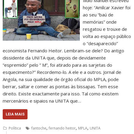
Ilídio Manuel escreveu
hoje: “Amílcar Xavier foi
ao seu “baú de
memórias” onde
resgatou e trouxe de
volta ao espaço público
o “desaparecido”
economista Fernando Heitor. Lembram-se dele? Do antigo
dissidente da UNITA que, depois de devidamente
“espremido” pelo ” M”, foi atirado para as sarjetas do
esquecimento?” Recordemo-lo. A ele e a outros. Jornal de
Angola, na sua qualidade de órgão oficial do MPLA, pode
berrar, saltar e comer as pontas às bissapas. Tem esse
direito. Existe exactamente para isso. Tal como existem
mercenários e sipaios na UNITA que…
LEIA MAIS
,
,
,
Política
fantoche
fernando heitor
MPLA
UNITA