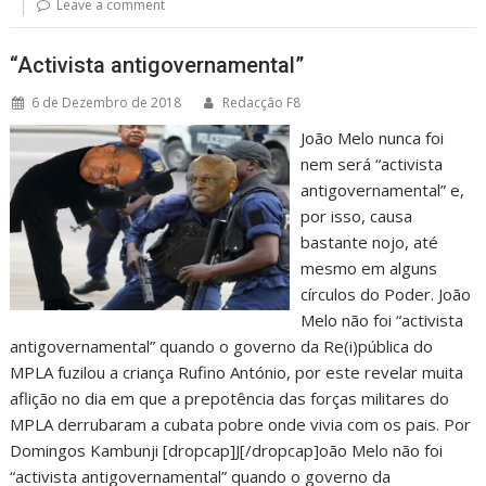
Leave a comment
“Activista antigovernamental”
6 de Dezembro de 2018
Redacção F8
João Melo nunca foi
nem será “activista
antigovernamental” e,
por isso, causa
bastante nojo, até
mesmo em alguns
círculos do Poder. João
Melo não foi “activista
antigovernamental” quando o governo da Re(i)pública do
MPLA fuzilou a criança Rufino António, por este revelar muita
aflição no dia em que a prepotência das forças militares do
MPLA derrubaram a cubata pobre onde vivia com os pais. Por
Domingos Kambunji [dropcap]J[/dropcap]oão Melo não foi
“activista antigovernamental” quando o governo da