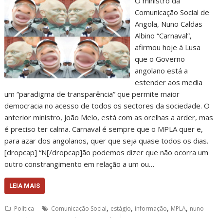
O ministro da
Comunicação Social de
Angola, Nuno Caldas
Albino “Carnaval”,
afirmou hoje à Lusa
que o Governo
angolano está a
estender aos media
um “paradigma de transparência” que permite maior
democracia no acesso de todos os sectores da sociedade. O
anterior ministro, João Melo, está com as orelhas a arder, mas
é preciso ter calma. Carnaval é sempre que o MPLA quer e,
para azar dos angolanos, quer que seja quase todos os dias.
[dropcap] “N[/dropcap]ão podemos dizer que não ocorra um
outro constrangimento em relação a um ou…
LEIA MAIS
,
,
,
,
Política
Comunicação Social
estágio
informação
MPLA
nuno