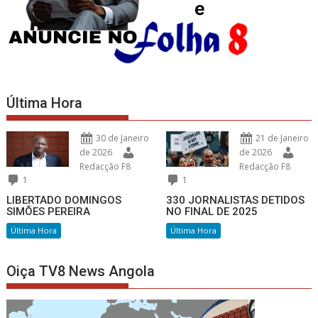
Última Hora
30 de Janeiro
21 de Janeiro
de 2026
de 2026
Redacção F8
Redacção F8
1
1
LIBERTADO DOMINGOS
330 JORNALISTAS DETIDOS
SIMÕES PEREIRA
NO FINAL DE 2025
Última Hora
Última Hora
Oiça TV8 News Angola