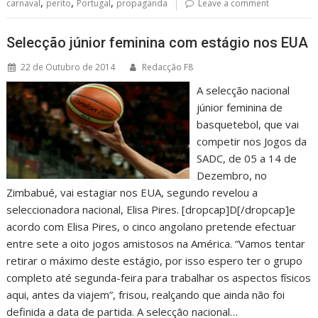
,
,
,
carnaval
perito
Portugal
propaganda
Leave a comment
Selecção júnior feminina com estágio nos EUA
22 de Outubro de 2014
Redacção F8
A selecção nacional
júnior feminina de
basquetebol, que vai
competir nos Jogos da
SADC, de 05 a 14 de
Dezembro, no
Zimbabué, vai estagiar nos EUA, segundo revelou a
seleccionadora nacional, Elisa Pires. [dropcap]D[/dropcap]e
acordo com Elisa Pires, o cinco angolano pretende efectuar
entre sete a oito jogos amistosos na América. “Vamos tentar
retirar o máximo deste estágio, por isso espero ter o grupo
completo até segunda-feira para trabalhar os aspectos físicos
aqui, antes da viajem”, frisou, realçando que ainda não foi
definida a data de partida. A selecção nacional…