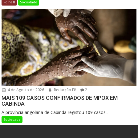
Folha 8
Sociedade
4 de Agosto de 2026
Redacção F8
2
MAIS 109 CASOS CONFIRMADOS DE MPOX EM
CABINDA
A província angolana de Cabinda registou 109 casos...
Sociedade