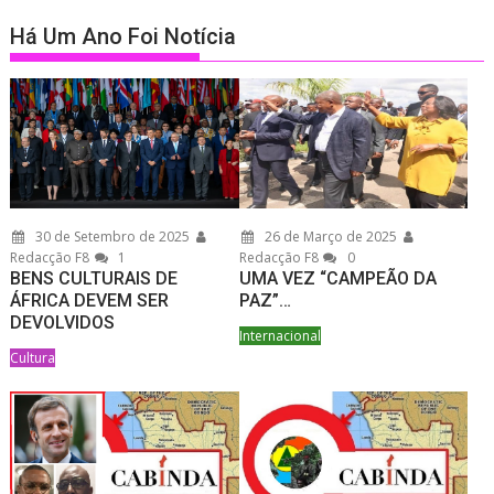
Há Um Ano Foi Notícia
30 de Setembro de 2025
26 de Março de 2025
Redacção F8
1
Redacção F8
0
BENS CULTURAIS DE
UMA VEZ “CAMPEÃO DA
ÁFRICA DEVEM SER
PAZ”…
DEVOLVIDOS
Internacional
Cultura