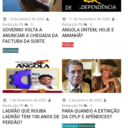
14 de Janeiro de 2025
11 de Novembro de 2025
Redacção F8
0
Redacção F8
0
GOVERNO VOLTA A
ANGOLA ONTEM, HOJE E
ANUNCIAR A CHEGADA DA
AMANHÃ?
FACTURA DA SORTE
Política
Economia
7 de Fevereiro de 2025
2 de Janeiro de 2025
Redacção F8
0
Redacção F8
0
LADRÃO QUE ROUBA
PARA QUANDO A EXTINÇÃO
LADRÃO TEM 100 ANOS DE
DA CPLP E APÊNDICES?
PERDÃO?
Destaque
Mukandas