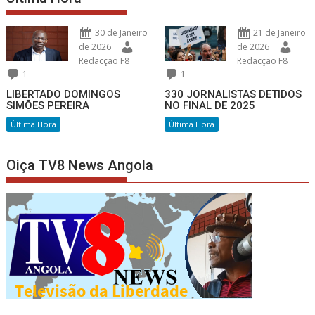
30 de Janeiro
21 de Janeiro
de 2026
de 2026
Redacção F8
Redacção F8
1
1
LIBERTADO DOMINGOS
330 JORNALISTAS DETIDOS
SIMÕES PEREIRA
NO FINAL DE 2025
Última Hora
Última Hora
Oiça TV8 News Angola