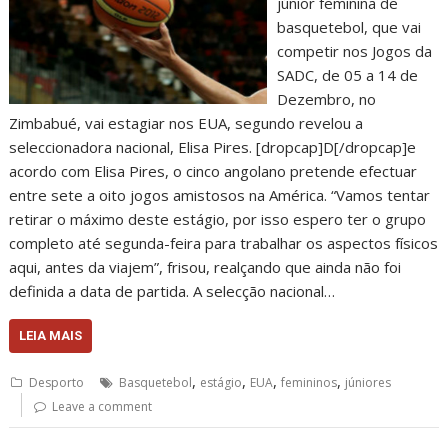
júnior feminina de
basquetebol, que vai
competir nos Jogos da
SADC, de 05 a 14 de
Dezembro, no
Zimbabué, vai estagiar nos EUA, segundo revelou a
seleccionadora nacional, Elisa Pires. [dropcap]D[/dropcap]e
acordo com Elisa Pires, o cinco angolano pretende efectuar
entre sete a oito jogos amistosos na América. “Vamos tentar
retirar o máximo deste estágio, por isso espero ter o grupo
completo até segunda-feira para trabalhar os aspectos físicos
aqui, antes da viajem”, frisou, realçando que ainda não foi
definida a data de partida. A selecção nacional…
LEIA MAIS
,
,
,
,
Desporto
Basquetebol
estágio
EUA
femininos
júniores
Leave a comment