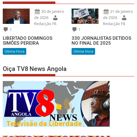
30 de Janeiro
21 de Janeiro
de 2026
de 2026
Redacção F8
Redacção F8
1
1
LIBERTADO DOMINGOS
330 JORNALISTAS DETIDOS
SIMÕES PEREIRA
NO FINAL DE 2025
Última Hora
Última Hora
Oiça TV8 News Angola