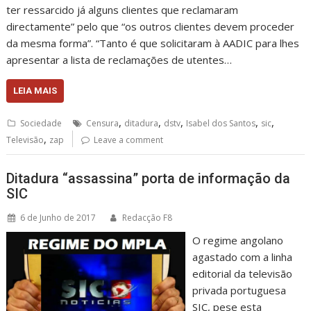
ter ressarcido já alguns clientes que reclamaram
directamente” pelo que “os outros clientes devem proceder
da mesma forma”. “Tanto é que solicitaram à AADIC para lhes
apresentar a lista de reclamações de utentes…
LEIA MAIS
,
,
,
,
,
Sociedade
Censura
ditadura
dstv
Isabel dos Santos
sic
,
Televisão
zap
Leave a comment
Ditadura “assassina” porta de informação da
SIC
6 de Junho de 2017
Redacção F8
O regime angolano
agastado com a linha
editorial da televisão
privada portuguesa
SIC, pese esta