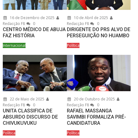
16 de Dezembro de 2025
10 de Abril de 2025
Redacção F8
0
Redacção F8
0
CENTRO MÉDICO DE ABUJA
DIRIGENTE DO PRS ALVO DE
FAZ HISTÓRIA
PERSEGUIÇÃO NO HUAMBO
Internacional
Política
22 de Maio de 2025
20 de Outubro de 2025
Redacção F8
0
Redacção F8
0
UNITA CLASSIFICA DE
RAFAEL MASSANGA
ABSURDO DISCURSO DE
SAVIMBI FORMALIZA PRÉ-
CHIVUKUVUKU
CANDIDATURA
Política
Política