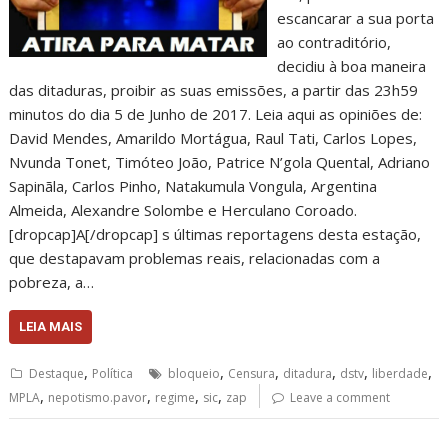
escancarar a sua porta
ao contraditório,
decidiu à boa maneira
das ditaduras, proibir as suas emissões, a partir das 23h59
minutos do dia 5 de Junho de 2017. Leia aqui as opiniões de:
David Mendes, Amarildo Mortágua, Raul Tati, Carlos Lopes,
Nvunda Tonet, Timóteo João, Patrice N’gola Quental, Adriano
Sapinãla, Carlos Pinho, Natakumula Vongula, Argentina
Almeida, Alexandre Solombe e Herculano Coroado.
[dropcap]A[/dropcap] s últimas reportagens desta estação,
que destapavam problemas reais, relacionadas com a
pobreza, a…
LEIA MAIS
,
,
,
,
,
,
Destaque
Política
bloqueio
Censura
ditadura
dstv
liberdade
,
,
,
,
MPLA
nepotismo.pavor
regime
sic
zap
Leave a comment