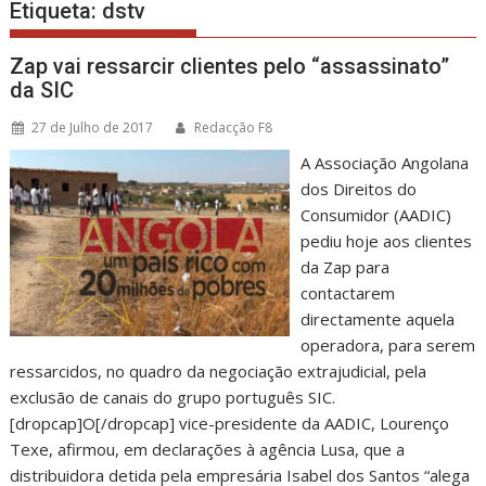
Etiqueta:
dstv
Zap vai ressarcir clientes pelo “assassinato”
da SIC
27 de Julho de 2017
Redacção F8
A Associação Angolana
dos Direitos do
Consumidor (AADIC)
pediu hoje aos clientes
da Zap para
contactarem
directamente aquela
operadora, para serem
ressarcidos, no quadro da negociação extrajudicial, pela
exclusão de canais do grupo português SIC.
[dropcap]O[/dropcap] vice-presidente da AADIC, Lourenço
Texe, afirmou, em declarações à agência Lusa, que a
distribuidora detida pela empresária Isabel dos Santos “alega