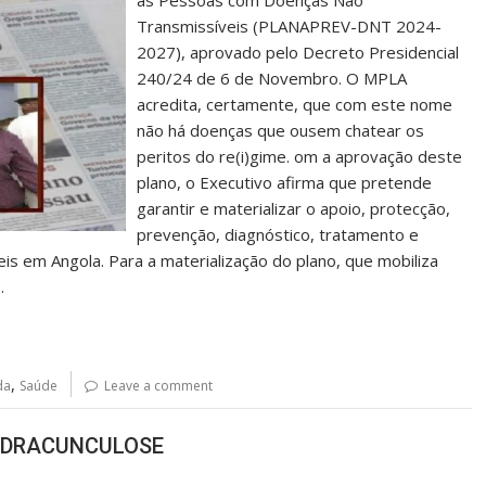
às Pessoas com Doenças Não
Transmissíveis (PLANAPREV-DNT 2024-
2027), aprovado pelo Decreto Presidencial
240/24 de 6 de Novembro. O MPLA
acredita, certamente, que com este nome
não há doenças que ousem chatear os
peritos do re(i)gime. om a aprovação deste
plano, o Executivo afirma que pretende
garantir e materializar o apoio, protecção,
prevenção, diagnóstico, tratamento e
is em Angola. Para a materialização do plano, que mobiliza
…
,
da
Saúde
Leave a comment
 DRACUNCULOSE