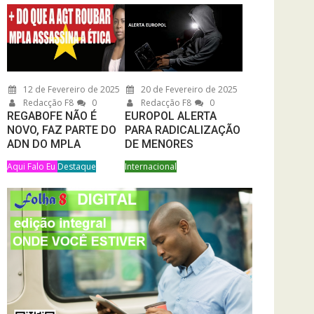
12 de Fevereiro de 2025
20 de Fevereiro de 2025
Redacção F8
0
Redacção F8
0
REGABOFE NÃO É
EUROPOL ALERTA
NOVO, FAZ PARTE DO
PARA RADICALIZAÇÃO
ADN DO MPLA
DE MENORES
Aqui Falo Eu
Destaque
Internacional