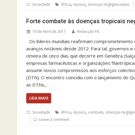
,
,
Sociedade
África
Apoios
doenças negligenciadas
Forte combate às doenças tropicais ne
19 de Abril de 2017
Redacção F8
Os líderes mundiais reafirmam comprometimento de
avanços notáveis desde 2012. Para tal, governos 
cimeira de cinco dias que decorre em Genebra (Suíç
empresas farmacêuticas e organizações filantrópic
assumir novos compromissos aos esforços colectivos
(DTN). O encontro coincidiu com o lançamento do Q
as DTNs,…
LEIA MAIS
,
,
,
Sociedade
África
Apoios
combate
doenças neglige
Leave a comment