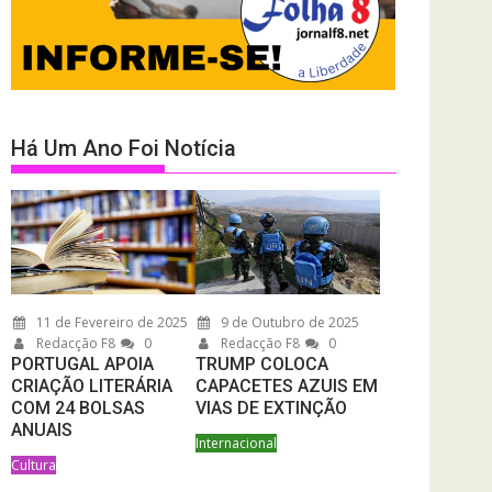
Há Um Ano Foi Notícia
11 de Fevereiro de 2025
9 de Outubro de 2025
Redacção F8
0
Redacção F8
0
PORTUGAL APOIA
TRUMP COLOCA
CRIAÇÃO LITERÁRIA
CAPACETES AZUIS EM
COM 24 BOLSAS
VIAS DE EXTINÇÃO
ANUAIS
Internacional
Cultura