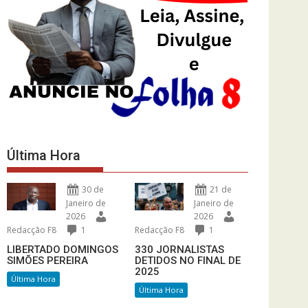
Última Hora
30 de
21 de
Janeiro de
Janeiro de
2026
2026
Redacção F8
1
Redacção F8
1
LIBERTADO DOMINGOS
330 JORNALISTAS
SIMÕES PEREIRA
DETIDOS NO FINAL DE
2025
Última Hora
Última Hora