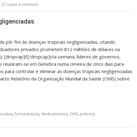
Leave a comment
gligenciadas
 pôr fim às doenças tropicais negligenciadas, citando
e doadores privados prometem 812 milhões de dólares na
a). [dropcap]E[/dropcap]sta semana, líderes de governos,
as reuniram-se em Genebra numa cimeira de cinco dias para
 para controlar e eliminar as doenças tropicais negligenciadas
uarto Relatório da Organização Mundial da Saúde (OMS) sobre
,
,
,
,
nciadas
farmacêuticas
Medicamentos
OMS
pobreza