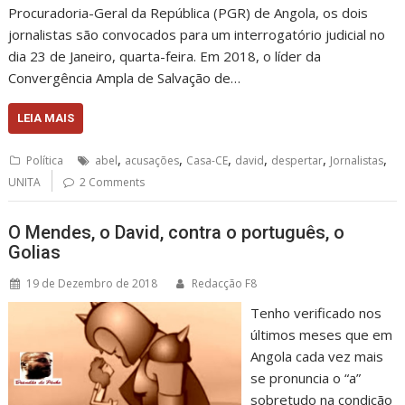
Procuradoria-Geral da República (PGR) de Angola, os dois
jornalistas são convocados para um interrogatório judicial no
dia 23 de Janeiro, quarta-feira. Em 2018, o líder da
Convergência Ampla de Salvação de…
LEIA MAIS
,
,
,
,
,
,
Política
abel
acusações
Casa-CE
david
despertar
Jornalistas
UNITA
2 Comments
O Mendes, o David, contra o português, o
Golias
19 de Dezembro de 2018
Redacção F8
Tenho verificado nos
últimos meses que em
Angola cada vez mais
se pronuncia o “a”
sobretudo na condição