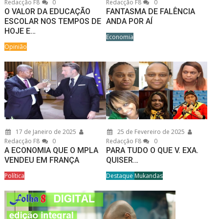
Redacção F8
0
Redacção F8
0
O VALOR DA EDUCAÇÃO
FANTASMA DE FALÊNCIA
ESCOLAR NOS TEMPOS DE
ANDA POR AÍ
HOJE E…
Economia
Opinião
17 de Janeiro de 2025
25 de Fevereiro de 2025
Redacção F8
0
Redacção F8
0
A ECONOMIA QUE O MPLA
PARA TUDO O QUE V. EXA.
VENDEU EM FRANÇA
QUISER…
Política
Destaque
Mukandas