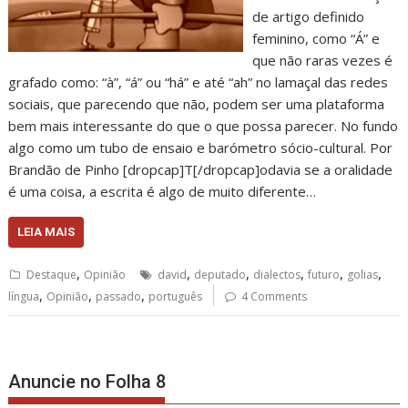
de artigo definido
feminino, como “Á” e
que não raras vezes é
grafado como: “à”, “á” ou “há” e até “ah” no lamaçal das redes
sociais, que parecendo que não, podem ser uma plataforma
bem mais interessante do que o que possa parecer. No fundo
algo como um tubo de ensaio e barómetro sócio-cultural. Por
Brandão de Pinho [dropcap]T[/dropcap]odavia se a oralidade
é uma coisa, a escrita é algo de muito diferente…
LEIA MAIS
,
,
,
,
,
,
Destaque
Opinião
david
deputado
dialectos
futuro
golias
,
,
,
língua
Opinião
passado
português
4 Comments
Anuncie no Folha 8