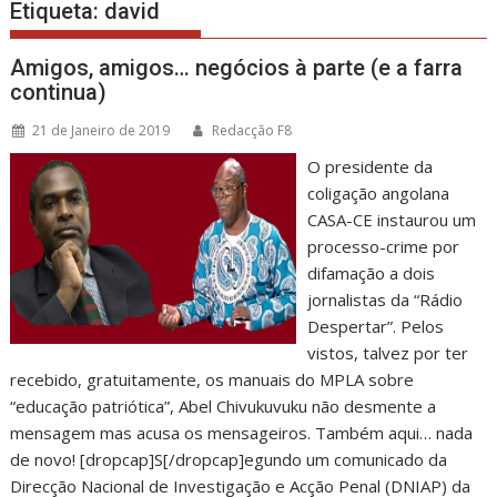
Etiqueta:
david
Amigos, amigos… negócios à parte (e a farra
continua)
21 de Janeiro de 2019
Redacção F8
O presidente da
coligação angolana
CASA-CE instaurou um
processo-crime por
difamação a dois
jornalistas da “Rádio
Despertar”. Pelos
vistos, talvez por ter
recebido, gratuitamente, os manuais do MPLA sobre
“educação patriótica”, Abel Chivukuvuku não desmente a
mensagem mas acusa os mensageiros. Também aqui… nada
de novo! [dropcap]S[/dropcap]egundo um comunicado da
Direcção Nacional de Investigação e Acção Penal (DNIAP) da