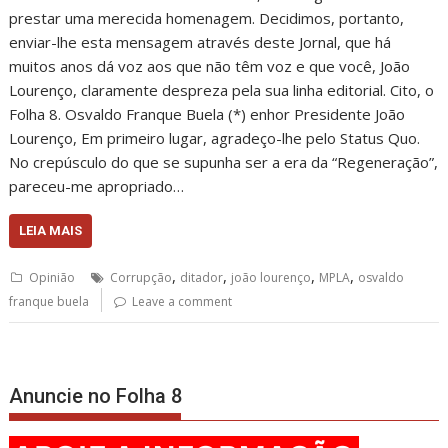
prestar uma merecida homenagem. Decidimos, portanto,
enviar-lhe esta mensagem através deste Jornal, que há
muitos anos dá voz aos que não têm voz e que você, João
Lourenço, claramente despreza pela sua linha editorial. Cito, o
Folha 8. Osvaldo Franque Buela (*) enhor Presidente João
Lourenço, Em primeiro lugar, agradeço-lhe pelo Status Quo.
No crepúsculo do que se supunha ser a era da “Regeneração”,
pareceu-me apropriado…
LEIA MAIS
,
,
,
,
Opinião
Corrupção
ditador
joão lourenço
MPLA
osvaldo
franque buela
Leave a comment
Anuncie no Folha 8