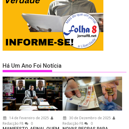
Há Um Ano Foi Notícia
14 de Fevereiro de 2025
30 de Dezembro de 2025
Redacção F8
0
Redacção F8
0
MANIFESTO. AFINAL QUEM
NOVAS REGRAS PARA