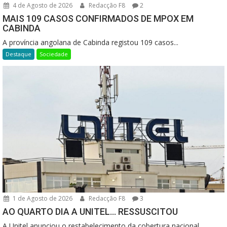
4 de Agosto de 2026
Redacção F8
2
MAIS 109 CASOS CONFIRMADOS DE MPOX EM
CABINDA
A província angolana de Cabinda registou 109 casos...
Destaque
Sociedade
1 de Agosto de 2026
Redacção F8
3
AO QUARTO DIA A UNITEL… RESSUSCITOU
A Unitel anunciou o restabelecimento da cobertura nacional...