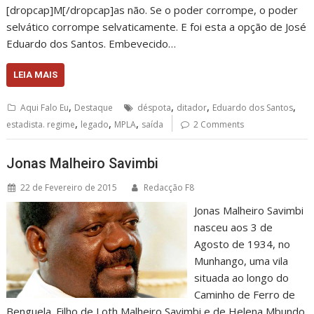
[dropcap]M[/dropcap]as não. Se o poder corrompe, o poder
selvático corrompe selvaticamente. E foi esta a opção de José
Eduardo dos Santos. Embevecido…
LEIA MAIS
,
,
,
,
Aqui Falo Eu
Destaque
déspota
ditador
Eduardo dos Santos
,
,
,
estadista. regime
legado
MPLA
saída
2 Comments
Jonas Malheiro Savimbi
22 de Fevereiro de 2015
Redacção F8
Jonas Malheiro Savimbi
nasceu aos 3 de
Agosto de 1934, no
Munhango, uma vila
situada ao longo do
Caminho de Ferro de
Benguela. Filho de Loth Malheiro Savimbi e de Helena Mbundo