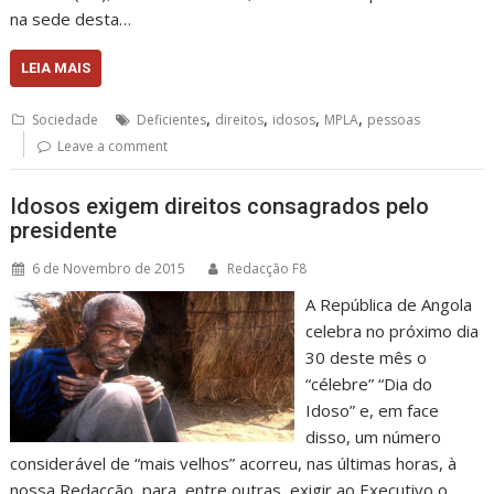
na sede desta…
LEIA MAIS
,
,
,
,
Sociedade
Deficientes
direitos
idosos
MPLA
pessoas
Leave a comment
Idosos exigem direitos consagrados pelo
presidente
6 de Novembro de 2015
Redacção F8
A República de Angola
celebra no próximo dia
30 deste mês o
“célebre” “Dia do
Idoso” e, em face
disso, um número
considerável de “mais velhos” acorreu, nas últimas horas, à
nossa Redacção, para, entre outras, exigir ao Executivo o