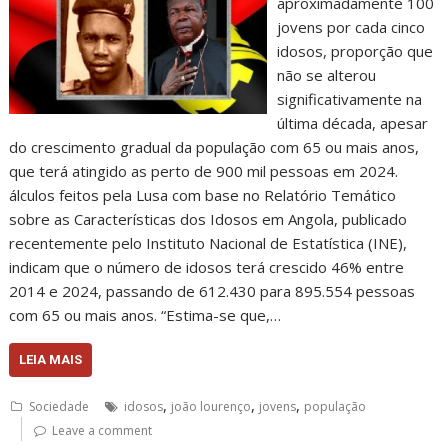
aproximadamente 100
jovens por cada cinco
idosos, proporção que
não se alterou
significativamente na
última década, apesar
do crescimento gradual da população com 65 ou mais anos,
que terá atingido as perto de 900 mil pessoas em 2024.
álculos feitos pela Lusa com base no Relatório Temático
sobre as Características dos Idosos em Angola, publicado
recentemente pelo Instituto Nacional de Estatística (INE),
indicam que o número de idosos terá crescido 46% entre
2014 e 2024, passando de 612.430 para 895.554 pessoas
com 65 ou mais anos. “Estima-se que,…
LEIA MAIS
,
,
,
Sociedade
idosos
joão lourenço
jovens
população
Leave a comment