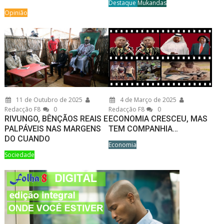
Destaque
Mukandas
Opinião
11 de Outubro de 2025
4 de Março de 2025
Redacção F8
0
Redacção F8
0
RIVUNGO, BÊNÇÃOS REAIS E
ECONOMIA CRESCEU, MAS
PALPÁVEIS NAS MARGENS
TEM COMPANHIA…
DO CUANDO
Economia
Sociedade