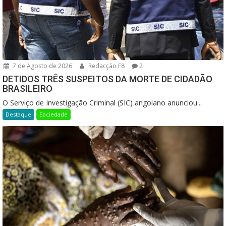
7 de Agosto de 2026
Redacção F8
2
DETIDOS TRÊS SUSPEITOS DA MORTE DE CIDADÃO
BRASILEIRO
O Serviço de Investigação Criminal (SIC) angolano anunciou...
Destaque
Sociedade