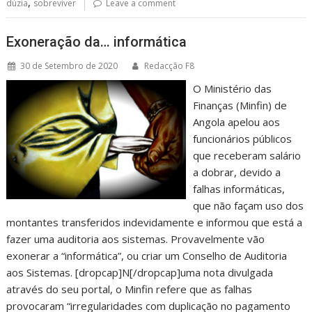
,
dúzia
sobreviver
Leave a comment
Exoneração da… informática
30 de Setembro de 2020
Redacção F8
O Ministério das
Finanças (Minfin) de
Angola apelou aos
funcionários públicos
que receberam salário
a dobrar, devido a
falhas informáticas,
que não façam uso dos
montantes transferidos indevidamente e informou que está a
fazer uma auditoria aos sistemas. Provavelmente vão
exonerar a “informática”, ou criar um Conselho de Auditoria
aos Sistemas. [dropcap]N[/dropcap]uma nota divulgada
através do seu portal, o Minfin refere que as falhas
provocaram “irregularidades com duplicação no pagamento