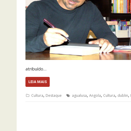
atribuído…
LEIA MAIS
,
,
,
,
,
Cultura
Destaque
agualusa
Angola
Cultura
dublin