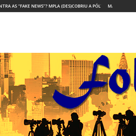
PLA (DES)COBRIU A PÓLVORA
MAIORIA DOS JOVENS AFRICANOS QUE