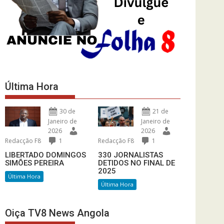
Última Hora
30 de
21 de
Janeiro de
Janeiro de
2026
2026
Redacção F8
1
Redacção F8
1
LIBERTADO DOMINGOS
330 JORNALISTAS
SIMÕES PEREIRA
DETIDOS NO FINAL DE
2025
Última Hora
Última Hora
Oiça TV8 News Angola