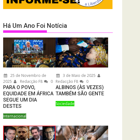
Há Um Ano Foi Notícia
25 de Novembro de
3 de Maio de 2025
2025
Redacção F8
0
Redacção F8
0
PARA O POVO,
ALBINOS (ÀS VEZES)
EQUIDADE EM ÁFRICA
TAMBÉM SÃO GENTE
SEGUE UM DIA
Sociedade
DESTES
Internacional