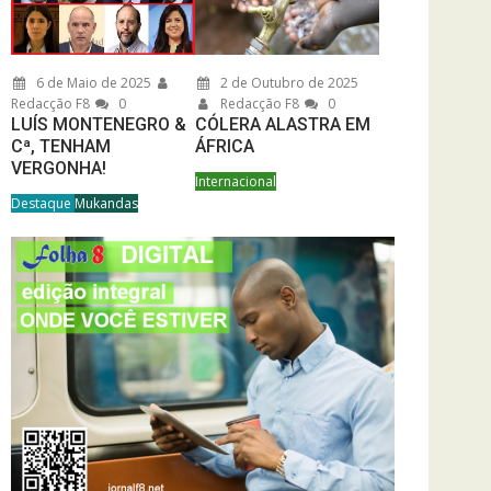
6 de Maio de 2025
2 de Outubro de 2025
Redacção F8
0
Redacção F8
0
LUÍS MONTENEGRO &
CÓLERA ALASTRA EM
Cª, TENHAM
ÁFRICA
VERGONHA!
Internacional
Destaque
Mukandas