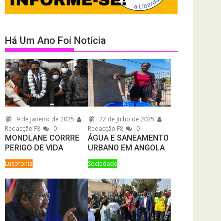
Há Um Ano Foi Notícia
9 de Janeiro de 2025
22 de Julho de 2025
Redacção F8
0
Redacção F8
0
MONDLANE CORRRE
ÁGUA E SANEAMENTO
PERIGO DE VIDA
URBANO EM ANGOLA
Lusofonia
Sociedade