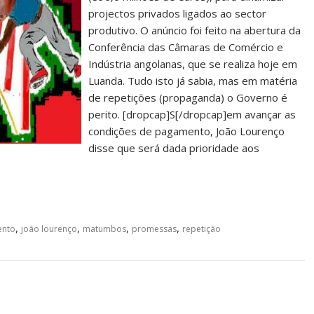
projectos privados ligados ao sector
produtivo. O anúncio foi feito na abertura da
Conferência das Câmaras de Comércio e
Indústria angolanas, que se realiza hoje em
Luanda. Tudo isto já sabia, mas em matéria
de repetições (propaganda) o Governo é
perito. [dropcap]S[/dropcap]em avançar as
condições de pagamento, João Lourenço
disse que será dada prioridade aos
,
,
,
,
ento
joão lourenço
matumbos
promessas
repetição