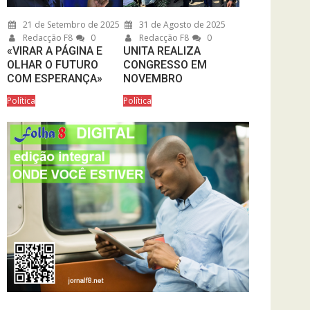
21 de Setembro de 2025
31 de Agosto de 2025
Redacção F8
0
Redacção F8
0
«VIRAR A PÁGINA E
UNITA REALIZA
OLHAR O FUTURO
CONGRESSO EM
COM ESPERANÇA»
NOVEMBRO
Política
Política