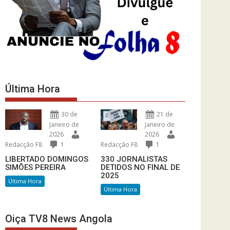
Última Hora
30 de
21 de
Janeiro de
Janeiro de
2026
2026
Redacção F8
1
Redacção F8
1
LIBERTADO DOMINGOS
330 JORNALISTAS
SIMÕES PEREIRA
DETIDOS NO FINAL DE
2025
Última Hora
Última Hora
Oiça TV8 News Angola