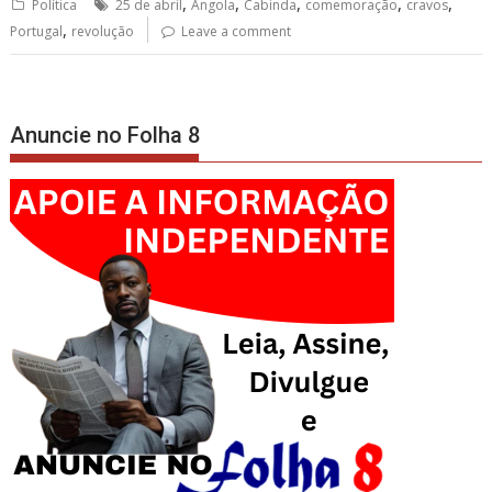
,
,
,
,
,
Política
25 de abril
Angola
Cabinda
comemoração
cravos
,
Portugal
revolução
Leave a comment
Anuncie no Folha 8