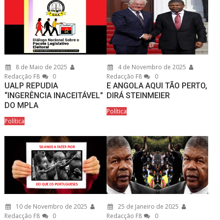
8 de Maio de 2025
4 de Novembro de 2025
Redacção F8
0
Redacção F8
0
UALP REPUDIA
E ANGOLA AQUI TÃO PERTO,
“INGERÊNCIA INACEITÁVEL”
DIRÁ STEINMEIER
DO MPLA
Política
Política
10 de Novembro de 2025
25 de Janeiro de 2025
Redacção F8
0
Redacção F8
0