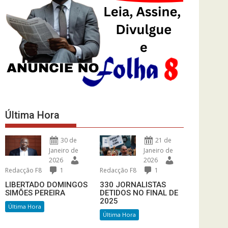
Última Hora
30 de
21 de
Janeiro de
Janeiro de
2026
2026
Redacção F8
1
Redacção F8
1
LIBERTADO DOMINGOS
330 JORNALISTAS
SIMÕES PEREIRA
DETIDOS NO FINAL DE
2025
Última Hora
Última Hora