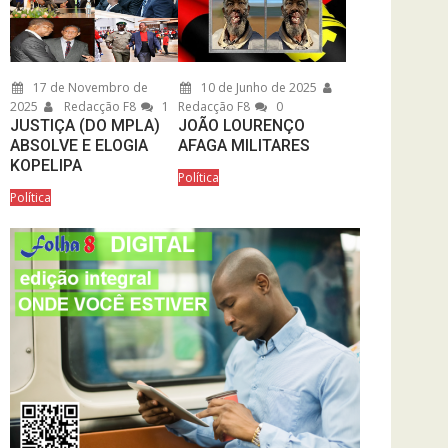
17 de Novembro de
10 de Junho de 2025
2025
Redacção F8
1
Redacção F8
0
JUSTIÇA (DO MPLA)
JOÃO LOURENÇO
ABSOLVE E ELOGIA
AFAGA MILITARES
KOPELIPA
Política
Política