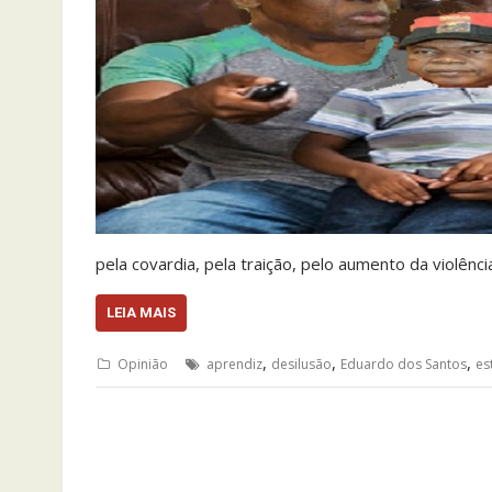
pela covardia, pela traição, pelo aumento da violênc
LEIA MAIS
,
,
,
Opinião
aprendiz
desilusão
Eduardo dos Santos
es