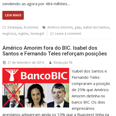
vendendo-as agora por 484 milhões…
LEIA MAIS
,
,
,
,
Destaque
Economia
Américo Amorim
galp
Isabel dos Santos
,
,
negócios
regime
Sonangol
Leave a comment
Américo Amorim fora do BIC. Isabel dos
Santos e Fernando Teles reforçam posições
27 de Setembro de 2014
Redacção F8
Isabel dos Santos e
Fernando Teles
compraram a posição
de 25% que Américo
Amorim detinha no
banco BIC. Os dois
empresários
angolanos adquiriram ainda os 10% que a Ruasgest tinha na