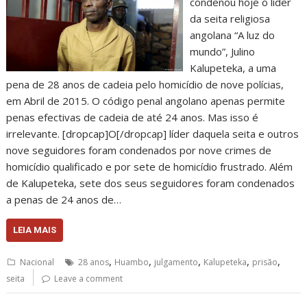
condenou hoje o líder
da seita religiosa
angolana “A luz do
mundo”, Julino
Kalupeteka, a uma
pena de 28 anos de cadeia pelo homicídio de nove polícias,
em Abril de 2015. O código penal angolano apenas permite
penas efectivas de cadeia de até 24 anos. Mas isso é
irrelevante. [dropcap]O[/dropcap] líder daquela seita e outros
nove seguidores foram condenados por nove crimes de
homicídio qualificado e por sete de homicídio frustrado. Além
de Kalupeteka, sete dos seus seguidores foram condenados
a penas de 24 anos de…
LEIA MAIS
,
,
,
,
,
Nacional
28 anos
Huambo
julgamento
Kalupeteka
prisão
seita
Leave a comment