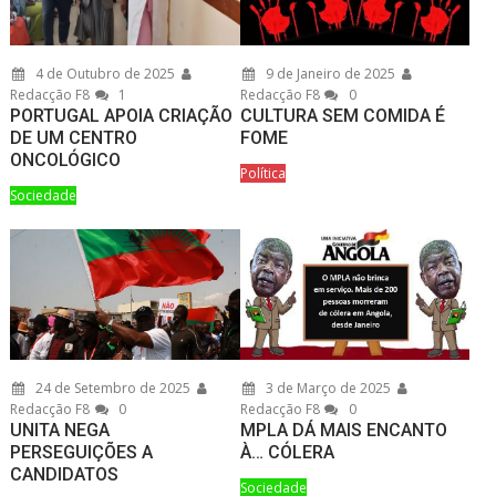
4 de Outubro de 2025
9 de Janeiro de 2025
Redacção F8
1
Redacção F8
0
PORTUGAL APOIA CRIAÇÃO
CULTURA SEM COMIDA É
DE UM CENTRO
FOME
ONCOLÓGICO
Política
Sociedade
24 de Setembro de 2025
3 de Março de 2025
Redacção F8
0
Redacção F8
0
UNITA NEGA
MPLA DÁ MAIS ENCANTO
PERSEGUIÇÕES A
À… CÓLERA
CANDIDATOS
Sociedade