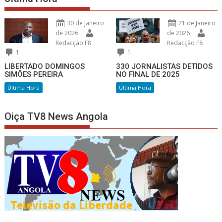
30 de Janeiro
21 de Janeiro
de 2026
de 2026
Redacção F8
Redacção F8
1
1
LIBERTADO DOMINGOS
330 JORNALISTAS DETIDOS
SIMÕES PEREIRA
NO FINAL DE 2025
Última Hora
Última Hora
Oiça TV8 News Angola