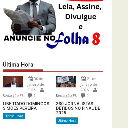
Última Hora
30 de
21 de
Janeiro de
Janeiro de
2026
2026
Redacção F8
1
Redacção F8
1
LIBERTADO DOMINGOS
330 JORNALISTAS
SIMÕES PEREIRA
DETIDOS NO FINAL DE
2025
Última Hora
Última Hora