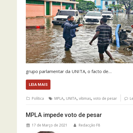
grupo parlamentar da UNITA, o facto de…
LEIA MAIS
,
,
,
Política
MPLA
UNITA
vítimas
voto de pesar
L
MPLA impede voto de pesar
17 de Março de 2021
Redacção F8