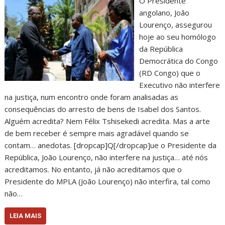
O Presidente
angolano, João
Lourenço, assegurou
hoje ao seu homólogo
da República
Democrática do Congo
(RD Congo) que o
Executivo não interfere
na justiça, num encontro onde foram analisadas as
consequências do arresto de bens de Isabel dos Santos.
Alguém acredita? Nem Félix Tshisekedi acredita. Mas a arte
de bem receber é sempre mais agradável quando se
contam… anedotas. [dropcap]Q[/dropcap]ue o Presidente da
República, João Lourenço, não interfere na justiça… até nós
acreditamos. No entanto, já não acreditamos que o
Presidente do MPLA (João Lourenço) não interfira, tal como
não…
LEIA MAIS