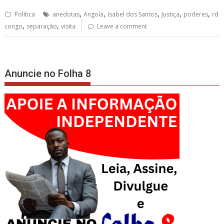
,
,
,
,
,
Política
anedotas
Angola
Isabel dos Santos
Justiça
poderes
rd
,
,
congo
separação
visita
Leave a comment
Anuncie no Folha 8