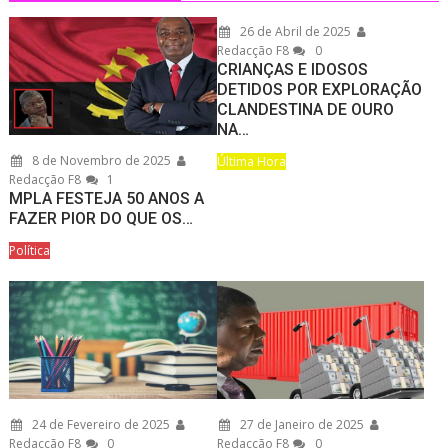
26 de Abril de 2025
Redacção F8
0
CRIANÇAS E IDOSOS
DETIDOS POR EXPLORAÇÃO
CLANDESTINA DE OURO
NA…
8 de Novembro de 2025
Última Hora
Redacção F8
1
MPLA FESTEJA 50 ANOS A
FAZER PIOR DO QUE OS…
Política
24 de Fevereiro de 2025
27 de Janeiro de 2025
Redacção F8
0
Redacção F8
0