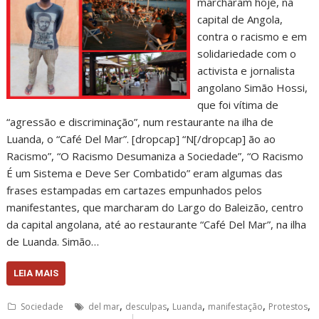
marcharam hoje, na
capital de Angola,
contra o racismo e em
solidariedade com o
activista e jornalista
angolano Simão Hossi,
que foi vítima de
“agressão e discriminação”, num restaurante na ilha de
Luanda, o “Café Del Mar”. [dropcap] “N[/dropcap] ão ao
Racismo”, “O Racismo Desumaniza a Sociedade”, “O Racismo
É um Sistema e Deve Ser Combatido” eram algumas das
frases estampadas em cartazes empunhados pelos
manifestantes, que marcharam do Largo do Baleizão, centro
da capital angolana, até ao restaurante “Café Del Mar”, na ilha
de Luanda. Simão…
LEIA MAIS
,
,
,
,
,
Sociedade
del mar
desculpas
Luanda
manifestação
Protestos