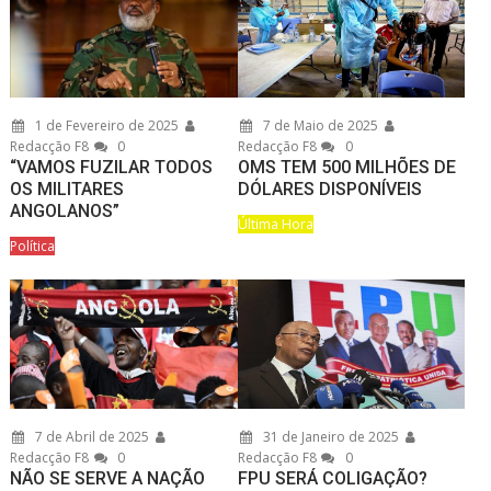
1 de Fevereiro de 2025
7 de Maio de 2025
Redacção F8
0
Redacção F8
0
“VAMOS FUZILAR TODOS
OMS TEM 500 MILHÕES DE
OS MILITARES
DÓLARES DISPONÍVEIS
ANGOLANOS”
Última Hora
Política
7 de Abril de 2025
31 de Janeiro de 2025
Redacção F8
0
Redacção F8
0
NÃO SE SERVE A NAÇÃO
FPU SERÁ COLIGAÇÃO?