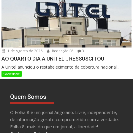
1 de Agosto de 2026
Redacção F8
3
AO QUARTO DIA A UNITEL… RESSUSCITOU
A Unitel anunciou o restabelecimento da cobertura nacional...
Sociedade
Quem Somos
O Folha 8 é um jornal Angolano. Livre, independente,
de informação geral e comprometido com a verdade.
Folha 8, mais do que um jornal, a liberdade!