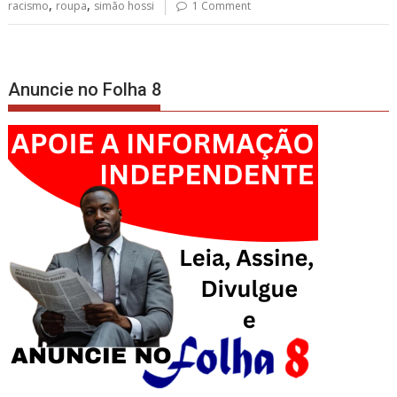
,
,
racismo
roupa
simão hossi
1 Comment
Anuncie no Folha 8