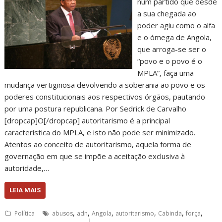
num partido que desde
a sua chegada ao
poder agiu como o alfa
e o ómega de Angola,
que arroga-se ser o
“povo e o povo é o
MPLA”, faça uma
mudança vertiginosa devolvendo a soberania ao povo e os
poderes constitucionais aos respectivos órgãos, pautando
por uma postura republicana. Por Sedrick de Carvalho
[dropcap]O[/dropcap] autoritarismo é a principal
característica do MPLA, e isto não pode ser minimizado.
Atentos ao conceito de autoritarismo, aquela forma de
governação em que se impõe a aceitação exclusiva à
autoridade,…
LEIA MAIS
,
,
,
,
,
,
Política
abusos
adn
Angola
autoritarismo
Cabinda
força