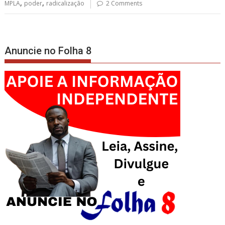
,
,
MPLA
poder
radicalização
2 Comments
Anuncie no Folha 8