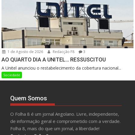
1 de Agosto de 2026
Redacção F8
3
AO QUARTO DIA A UNITEL… RESSUSCITOU
A Unitel anunciou o restabelecimento da cobertura nacional...
Sociedade
Quem Somos
O Folha 8 é um jornal Angolano. Livre, independente,
de informação geral e comprometido com a verdade.
Folha 8, mais do que um jornal, a liberdade!