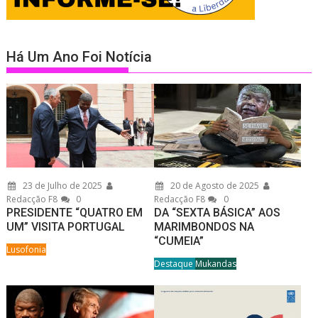
Há Um Ano Foi Notícia
23 de Julho de 2025
20 de Agosto de 2025
Redacção F8
0
Redacção F8
0
PRESIDENTE “QUATRO EM
DA “SEXTA BÁSICA” AOS
UM” VISITA PORTUGAL
MARIMBONDOS NA
“CUMEIA”
Lusofonia
Destaque
Mukandas