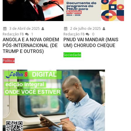
3 de Abril de 2025
2 de Julho de 2025
Redacção F8
1
Redacção F8
0
ANGOLA E A NOVA ORDEM
PNUD VAI MANDAR (MAIS
PÓS-INTERNACIONAL (DE
UM) CHORUDO CHEQUE
TRUMP E OUTROS)
Sociedade
Política