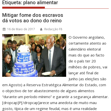
Etiqueta:
plano alimentar
Mitigar fome dos escravos
dá votos ao dono do reino
16 de Maio de 2017
Redacção F8
O Governo angolano,
certamente atento ao
calendário eleitoral
mais do que ao facto
de o país ter 20
milhões de pobres, vai
lançar até final de
Junho (as eleições são
em Agosto) a Reserva Estratégica Alimentar do Estado, com
o objectivo de ter abastecimento de alguns alimentos
“durante um período mínimo” e garantir a segurança alimentar.
[dropcap]P[/dropcap]arece uma anedota de muito mau
gosto, típica de um regime feudal, mas é uma realidade