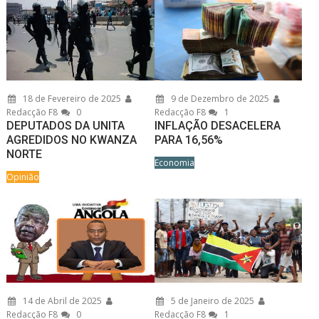
18 de Fevereiro de 2025
9 de Dezembro de 2025
Redacção F8
0
Redacção F8
1
DEPUTADOS DA UNITA
INFLAÇÃO DESACELERA
AGREDIDOS NO KWANZA
PARA 16,56%
NORTE
Economia
Opinião
14 de Abril de 2025
5 de Janeiro de 2025
Redacção F8
0
Redacção F8
1