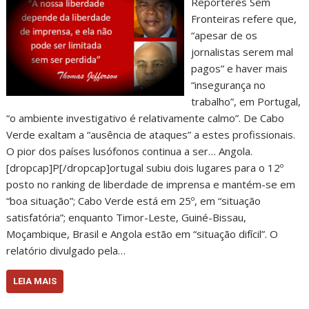
Repórteres Sem
Fronteiras refere que,
“apesar de os
jornalistas serem mal
pagos” e haver mais
“insegurança no
trabalho”, em Portugal,
“o ambiente investigativo é relativamente calmo”. De Cabo
Verde exaltam a “ausência de ataques” a estes profissionais.
O pior dos países lusófonos continua a ser… Angola.
[dropcap]P[/dropcap]ortugal subiu dois lugares para o 12º
posto no ranking de liberdade de imprensa e mantém-se em
“boa situação”; Cabo Verde está em 25º, em “situação
satisfatória”; enquanto Timor-Leste, Guiné-Bissau,
Moçambique, Brasil e Angola estão em “situação difícil”. O
relatório divulgado pela…
LEIA MAIS