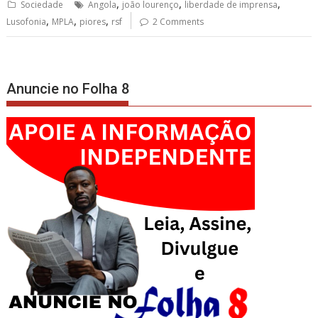
,
,
,
Sociedade
Angola
joão lourenço
liberdade de imprensa
,
,
,
Lusofonia
MPLA
piores
rsf
2 Comments
Anuncie no Folha 8